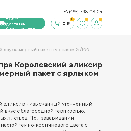
+7(495) 798-08-04
Адрес
0
0
0 ₽
доставки
Адрес доставки
 двухкамерный пакет с ярлыком 2г/100
пра Королевский эликсир
ши, сухие завтраки, мюсли
амерный пакет с ярлыком
фе
ка и ингредиенты для выпечки
стительное масло
й эликсир - изысканный утонченный
й вкус с благородной терпкостью.
с и уксус
ных листьев. При заваривании
настой темно-коричневого цвета с
й