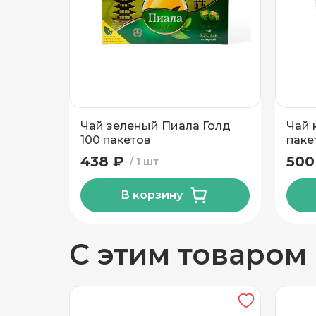
Добавить новый адрес
Доставка
Само
Чай зеленый Пиала Голд
Чай 
Частный дом
100 пакетов
паке
438 ₽
500
1 шт
Кв./Офис
*
Подъезд
В корзину
Этаж
Домофо
С этим товаром
Есть лифт