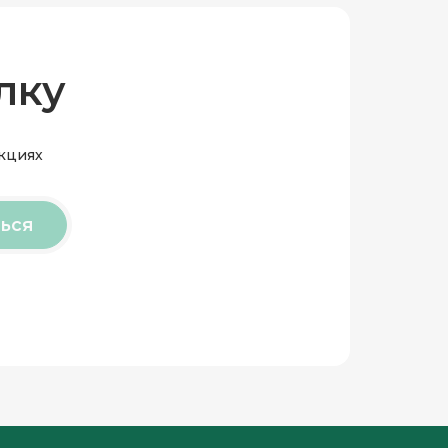
лку
акциях
ься