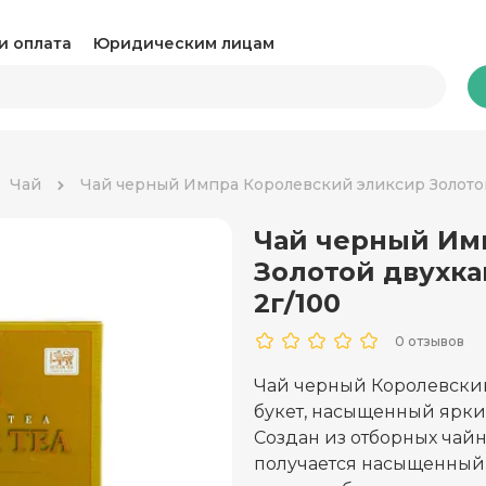
и оплата
Юридическим лицам
Бакалея
Чай
Чай черный Импра Королевский эликсир Золотой
Чай черный Им
Какао и горячий шоколад
Ка
Золотой двухк
Консервация
Ко
2г/100
Крупы, паста и макароны
Му
0 отзывов
Овощные консервы
Ра
Чай черный Королевски
букет, насыщенный ярки
Соль, сахар и специи
Соу
Создан из отборных чай
получается насыщенный 
Сухари и снеки
Ча