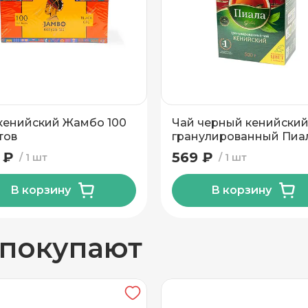
вывоз
кенийский Жамбо 100
Чай черный кенийски
тов
гранулированный Пиа
Голд 500 гр
 ₽
569 ₽
1 шт
1 шт
В корзину
В корзину
н
 покупают