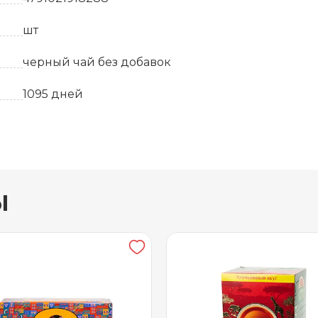
шт
черный чай без добавок
1095 дней
от +5 до +25
Картонная коробка
ы