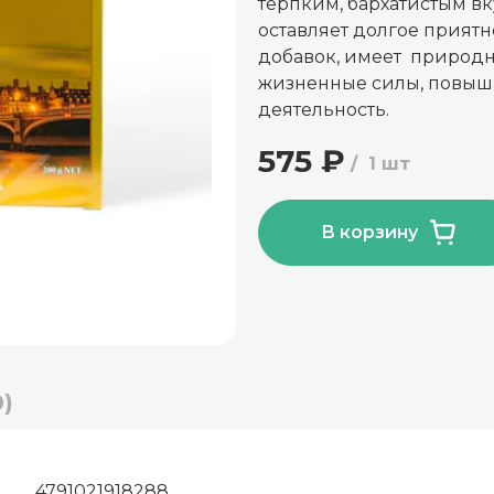
терпким, бархатистым вк
оставляет долгое приятн
добавок, имеет природну
жизненные силы, повыша
деятельность.
575 ₽
1 шт
В корзину
)
4791021918288