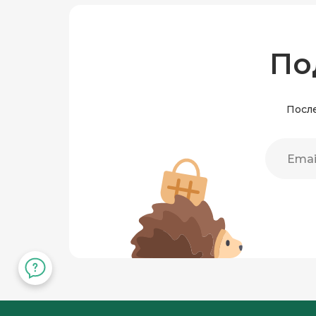
По
После