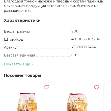
Благодаря тонкой нарезке и твердым сортам пшеницы
макаронная продукция готовится очень быстро и не
разваривается.
Характеристики
900
Вес, в граммах
4810066003206
ШтрихКод
УТ-00002424
Артикул
шт
Базовая единица
Белоруссия
Производитель
Показать еще
12
Количество в упаковке
Похожие товары
мука пшеничная
высшего сорта ,
вода
Состав
24 месяца
Срок годности
от +5 до +25
Температура хранения
ТМ Пастораль
Бренд