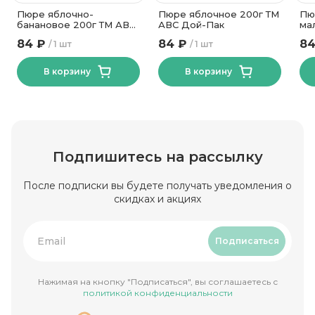
Пюре яблочно-
Пюре яблочное 200г ТМ
Пю
банановое 200г ТМ АВС
АВС Дой-Пак
ма
Дой-Пак
20
84 ₽
84 ₽
84
1 шт
1 шт
В корзину
В корзину
Подпишитесь на рассылку
После подписки вы будете получать уведомления о
скидках и акциях
Подписаться
Нажимая на кнопку "Подписаться", вы соглашаетесь с
политикой конфиденциальности