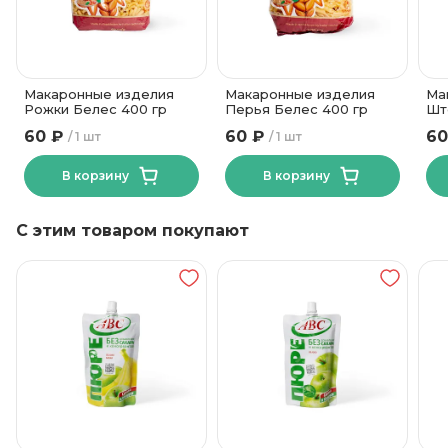
Целлофан
Вид упаковки
Макаронные изделия
Макаронные изделия
Ма
Рожки Белес 400 гр
Перья Белес 400 гр
Шт
60 ₽
60 ₽
60
1 шт
1 шт
В корзину
В корзину
С этим товаром покупают