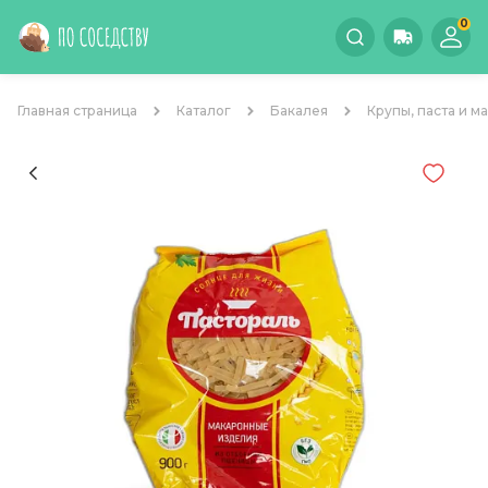
0
Главная страница
Каталог
Бакалея
Крупы, паста и м