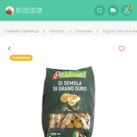
0
Главная страница
Каталог
Бакалея
Крупы, паста и м
Новинка