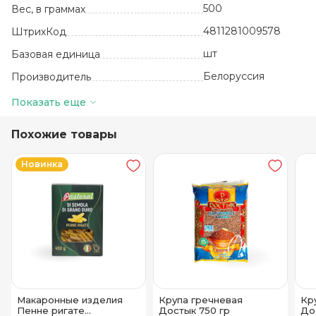
500
Вес, в граммах
4811281009578
ШтрихКод
шт
Базовая единица
Белоруссия
Производитель
15
Количество в упаковке
Показать еще
12 месяцев
Срок годности
Похожие товары
от +5 до +25
Температура хранения
Новинка
ТМ Пастораль
Бренд
Целлофан
Вид упаковки
Макаронные изделия
Крупа гречневая
Кр
Пенне ригате
Достык 750 гр
До