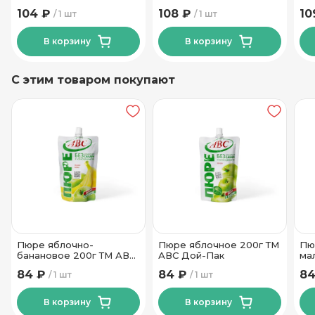
Пастораль ТМ Уладар
104 ₽
108 ₽
10
1 шт
1 шт
450 гр
В корзину
В корзину
С этим товаром покупают
Пюре яблочно-
Пюре яблочное 200г ТМ
Пю
банановое 200г ТМ АВС
АВС Дой-Пак
ма
Дой-Пак
20
84 ₽
84 ₽
84
1 шт
1 шт
В корзину
В корзину