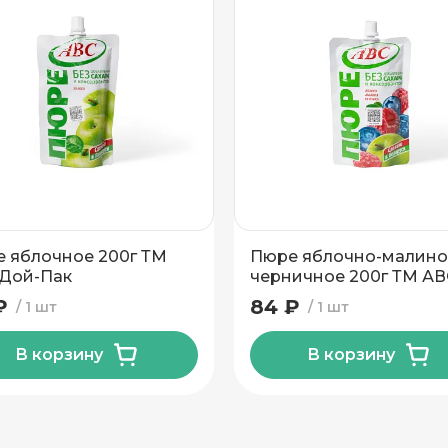
 яблочное 200г ТМ
Пюре яблочно-малино
Дой-Пак
черничное 200г ТМ А
Дой-Пак
₽
84 ₽
1 шт
1 шт
В корзину
В корзину