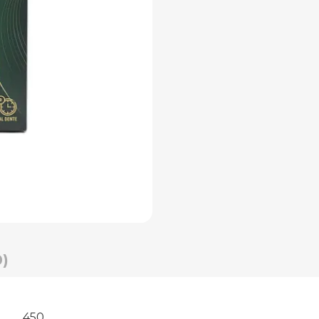
)
450