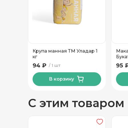
Добавить новый адрес
Доставка
Само
Крупа манная ТМ Уладар 1
Мака
Частный дом
кг
Бука
500 
94 ₽
95 
1 шт
Кв./Офис
*
Подъезд
В корзину
Этаж
Домофо
С этим товаром
Есть лифт