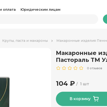
и оплата
Юридическим лицам
Бакалея
Крупы, паста и макароны
Макаронные изделия Пенне
Макаронные из
Какао и горячий шоколад
Ка
Пастораль ТМ У
Консервация
Ко
0 отзывов
Крупы, паста и макароны
Му
104 ₽
1 шт
Овощные консервы
Ра
Соль, сахар и специи
Соу
В корзину
Сухари и снеки
Ча