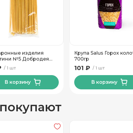
вывоз
ронные изделия
Крупа Salus Горох кол
тини №5 Добродея
700гр
гр
₽
101 ₽
1 шт
1 шт
В корзину
В корзину
н
 покупают