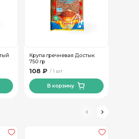
отый
Крупа гречневая Достык
Крупа
750 гр
Достык
108 ₽
109 ₽
1 шт
В корзину