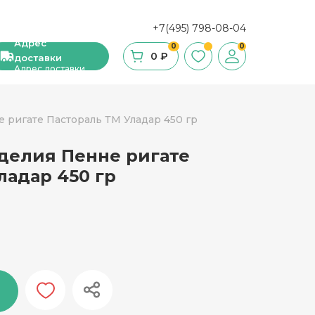
+7(495) 798-08-04
Адрес
0
0
0 ₽
доставки
Адрес доставки
 ригате Пастораль ТМ Уладар 450 гр
делия Пенне ригате
ши, сухие завтраки, мюсли
ладар 450 гр
фе
ка и ингредиенты для выпечки
стительное масло
с и уксус
й