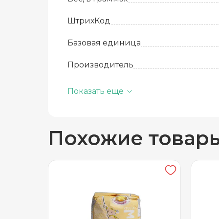
ШтрихКод
Базовая единица
Производитель
Количество в упаковке
Показать еще
Срок годности
Похожие товар
Температура хранения
Бренд
Вид упаковки