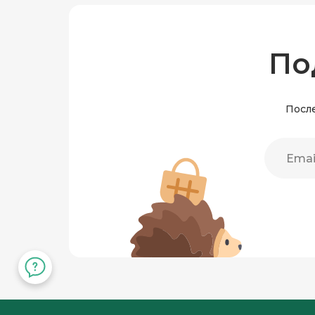
По
После