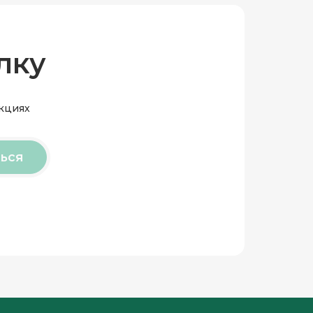
лку
акциях
ься