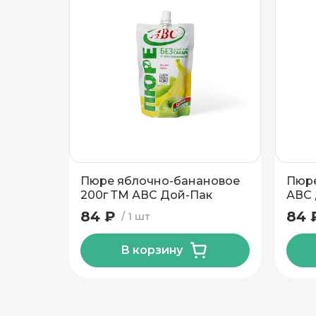
Подтвердить адрес
Пюре яблочно-банановое
Пюре
200г ТМ АВС Дой-Пак
АВС 
84 ₽
84 
1 шт
В корзину