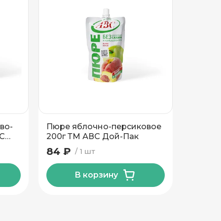
во-
Пюре яблочно-персиковое
Десерт
ВС
200г ТМ АВС Дой-Пак
малины
овсяны
84 ₽
90 ₽
1 шт
ТМ АВС
В корзину