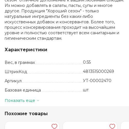
сезон" отличное дополнение к вашим любимым блюдам.
Их можно добавлять в салаты, пасты, супы и многое
другое. Продукция "Хороший сезон" - только
натуральные ингредиенты без каких-либо
искусственных добавок и консервантов. Более того,
процесс консервирования проходит на высочайшем
уровне и полностью соответствует всем санитарным и
гигиеническим стандартам.
Характеристики
0.55
Вес, в граммах
4813515000269
ШтрихКод
УТ-00002470
Артикул
шт
Базовая единица
Белоруссия
Производитель
Показать еще
10
Количество в упаковке
Похожие товары
24 месяца
Срок годности
от +5 до +25
Температура хранения