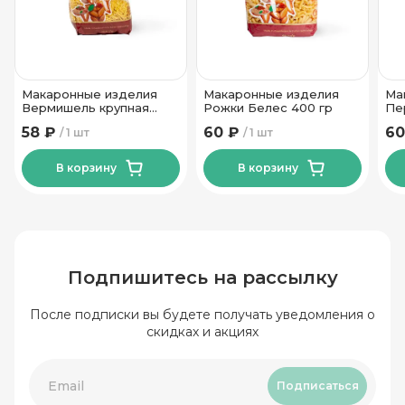
Макаронные изделия
Макаронные изделия
Ма
Вермишель крупная
Рожки Белес 400 гр
Пе
Белес 400 гр
58 ₽
60 ₽
60
1 шт
1 шт
В корзину
В корзину
Подпишитесь на рассылку
После подписки вы будете получать уведомления о
скидках и акциях
Подписаться