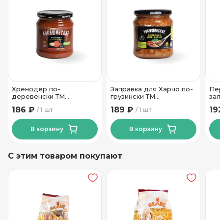
Стекло
Вид упаковки
Хренодер по-
Заправка для Харчо по-
Пе
деревенски ТМ
грузински ТМ
за
Лукашинские 460 гр
Лукашинские 460 гр
че
186 ₽
189 ₽
19
1 шт
1 шт
Лу
В корзину
В корзину
С этим товаром покупают