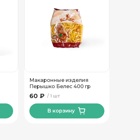
Макаронные изделия
Макар
Перышко Белес 400 гр
Ракушк
гр
60 ₽
60 ₽
1 шт
В корзину