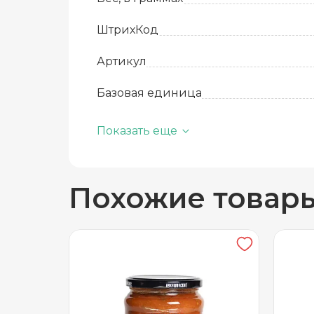
ШтрихКод
Артикул
Базовая единица
Производитель
Показать еще
Количество в упаковке
Похожие товар
Срок годности
Температура хранения
Вид упаковки