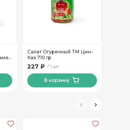
Салат Огуречный ТМ Цин-
Салат 
кие
Каз 710 гр
зелень
гр
227 ₽
227 ₽
1 шт
В корзину