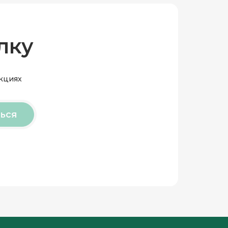
лку
акциях
ься