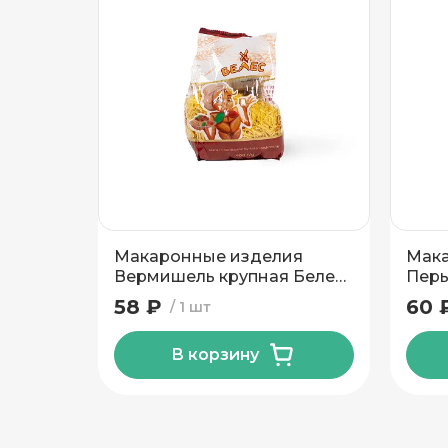
Подтвердить адрес
Макаронные изделия
Мака
Вермишель крупная Белес
Перь
400 гр
58 ₽
60 
1 шт
В корзину