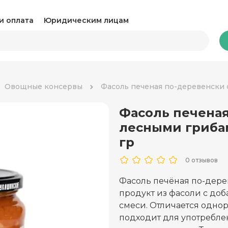
и оплата
Юридическим лицам
Бакалея
Овощные консервы
Фасоль печеная по-деревенски 
Фасоль печеная
Какао и горячий шоколад
Ка
лесными гриба
Консервация
Ко
гр
Крупы, паста и макароны
Му
0 отзывов
Овощные консервы
Ра
Фасоль печёная по-дере
продукт из фасоли с до
Соль, сахар и специи
Соу
смеси. Отличается одно
подходит для употребле
Сухари и снеки
Ча