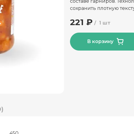
составе гарниров. Техно
сохранить плотную текс
221 ₽
1 шт
В корзину
)
450