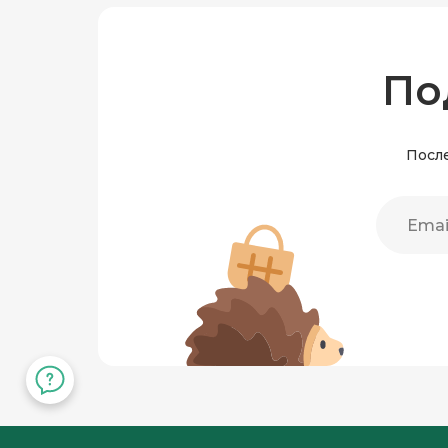
По
После