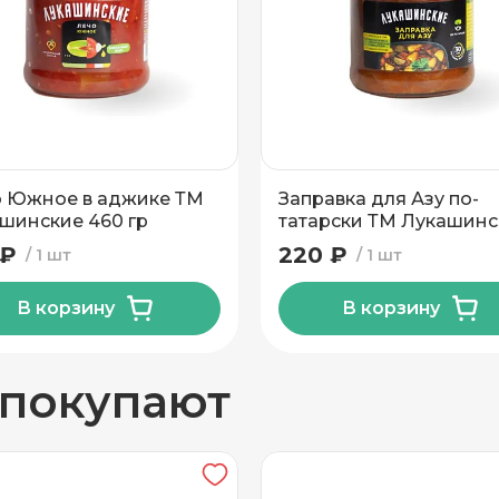
вывоз
 Южное в аджике ТМ
Заправка для Азу по-
шинские 460 гр
татарски ТМ Лукашинс
460 гр
 ₽
220 ₽
1 шт
1 шт
В корзину
В корзину
н
 покупают