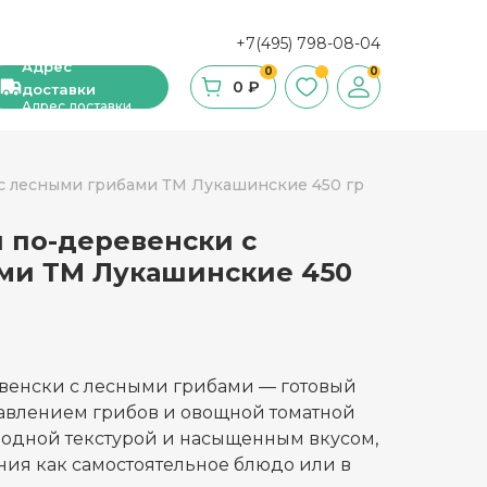
+7(495) 798-08-04
Адрес
0
0
0 ₽
доставки
Адрес доставки
с лесными грибами ТМ Лукашинские 450 гр
 по-деревенски с
ши, сухие завтраки, мюсли
ми ТМ Лукашинские 450
фе
ка и ингредиенты для выпечки
стительное масло
венски с лесными грибами — готовый
бавлением грибов и овощной томатной
с и уксус
родной текстурой и насыщенным вкусом,
ния как самостоятельное блюдо или в
й