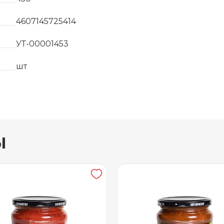
4607145725414
УТ-00001453
шт
Россия
6
ы
36 месяцев
от 0 до +25
Стекло