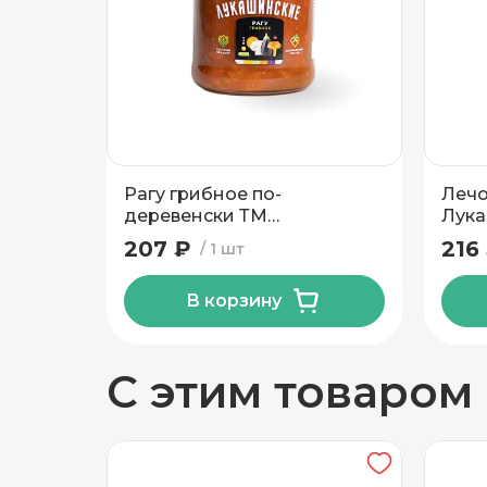
Добавить новый адрес
Доставка
Само
Рагу грибное по-
Лечо
Частный дом
деревенски ТМ
Лука
Лукашинские 450 гр
207 ₽
216
1 шт
Кв./Офис
*
Подъезд
В корзину
Этаж
Домофо
С этим товаром
Есть лифт