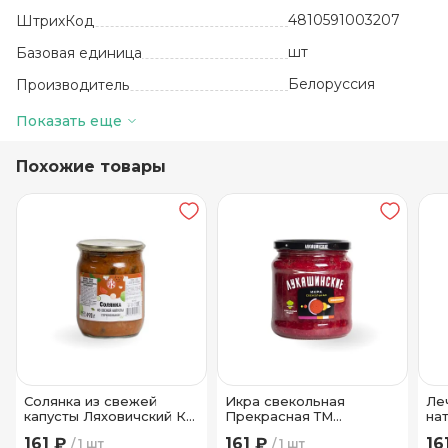
4810591003207
ШтрихКод
шт
Базовая единица
Белоруссия
Производитель
6
Количество в упаковке
Показать еще
24 месяца
Срок годности
Похожие товары
от 0 до +25
Температура хранения
Стекло
Вид упаковки
Солянка из свежей
Икра свекольная
Ле
капусты Ляховичский КЗ
Прекрасная ТМ
на
490 гр
Лукашинские 450 гр
Лу
161 ₽
161 ₽
16
1 шт
1 шт