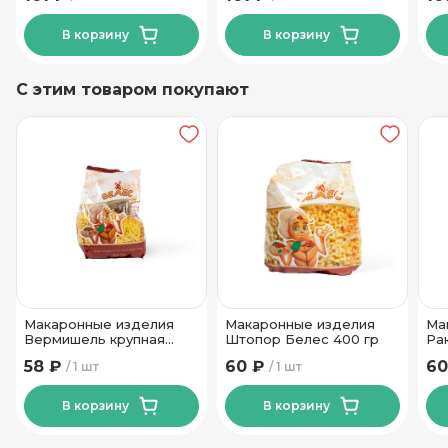
В корзину
В корзину
С этим товаром покупают
Макаронные изделия
Макаронные изделия
Ма
Вермишель крупная
Штопор Белес 400 гр
Ра
Белес 400 гр
40
58 ₽
60 ₽
60
1 шт
1 шт
В корзину
В корзину