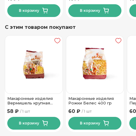
В корзину
В корзину
С этим товаром покупают
Макаронные изделия
Макаронные изделия
Ма
Вермишель крупная
Рожки Белес 400 гр
Пе
Белес 400 гр
58 ₽
60 ₽
60
1 шт
1 шт
В корзину
В корзину