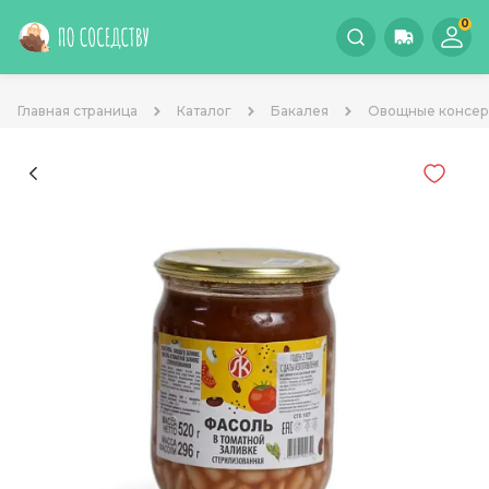
0
Главная страница
Каталог
Бакалея
Овощные консе