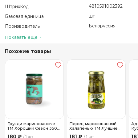
4810591002392
ШтрихКод
шт
Базовая единица
Белоруссия
Производитель
6
Количество в упаковке
Показать еще
24 месяца
Срок годности
Похожие товары
от 0 до +25
Температура хранения
Стекло
Вид упаковки
Грузди маринованные
Перец маринованный
Ад
ТМ Хороший Сезон 350
Халапенью ТМ Лучшие
Ку
гр
рецепты 250 гр
180 ₽
181 ₽
18
1 шт
1 шт