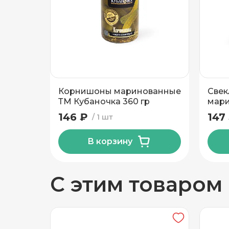
Добавить новый адрес
Доставка
Само
Корнишоны маринованные
Свек
Частный дом
ТМ Кубаночка 360 гр
мар
Ляхо
146 ₽
147
1 шт
Кв./Офис
*
Подъезд
В корзину
Этаж
Домофо
С этим товаром
Есть лифт