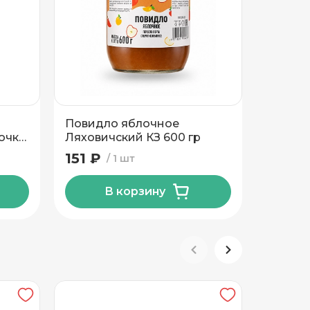
Повидло яблочное
Рагу о
очка
Ляховичский КЗ 600 гр
КЗ 490 
151 ₽
156 ₽
1 шт
В корзину