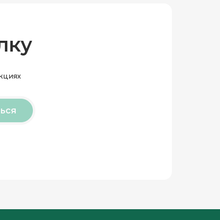
лку
акциях
ься