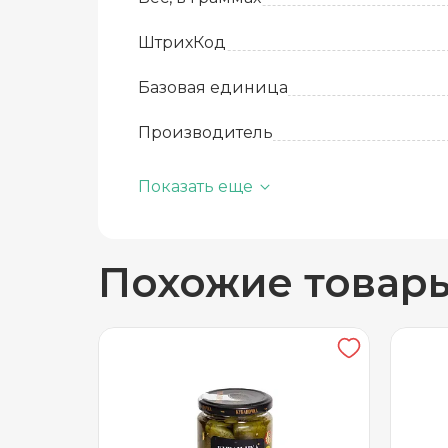
ШтрихКод
Базовая единица
Производитель
Количество в упаковке
Показать еще
Срок годности
Похожие товар
Температура хранения
Вид упаковки