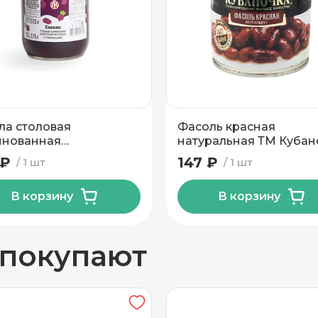
вывоз
ла столовая
Фасоль красная
инованная
натуральная ТМ Кубан
вичский КЗ 500 гр
400 гр
 ₽
147 ₽
1 шт
1 шт
В корзину
В корзину
н
 покупают