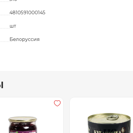
4810591000145
шт
Белоруссия
6
24 месяца
ы
от 0 до +25
Стекло