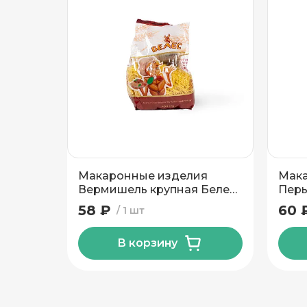
Подтвердить адрес
Макаронные изделия
Мака
Вермишель крупная Белес
Перь
400 гр
58 ₽
60 
1 шт
В корзину