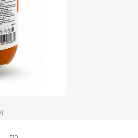
)
510