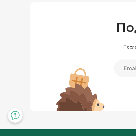
По
После