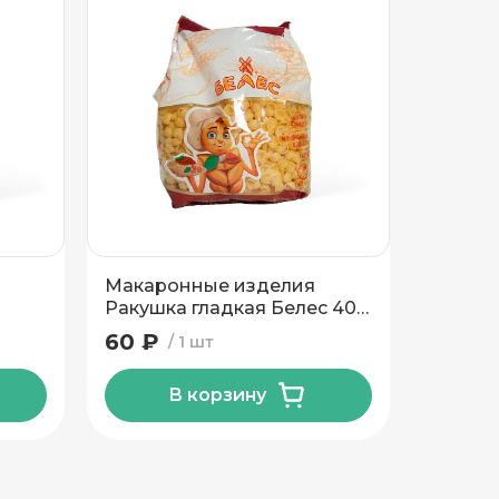
Макаронные изделия
Макар
Ракушка гладкая Белес 400
Рожок 
гр
60 ₽
60 ₽
1 шт
В корзину