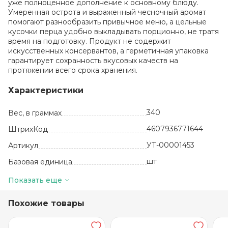
уже полноценное дополнение к основному блюду.
Умеренная острота и выраженный чесночный аромат
помогают разнообразить привычное меню, а цельные
кусочки перца удобно выкладывать порционно, не тратя
время на подготовку. Продукт не содержит
искусственных консервантов, а герметичная упаковка
гарантирует сохранность вкусовых качеств на
протяжении всего срока хранения.
Характеристики
340
Вес, в граммах
4607936771644
ШтрихКод
УТ-00001453
Артикул
шт
Базовая единица
Россия
Производитель
Показать еще
6
Количество в упаковке
Похожие товары
перец сладкий,
вода, сахар, уксус,
соль, зелень