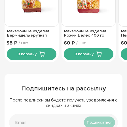
Макаронные изделия
Макаронные изделия
Ма
Вермишель крупная
Рожки Белес 400 гр
Пе
Белес 400 гр
58 ₽
60 ₽
60
1 шт
1 шт
В корзину
В корзину
Подпишитесь на рассылку
После подписки вы будете получать уведомления о
скидках и акциях
Подписаться