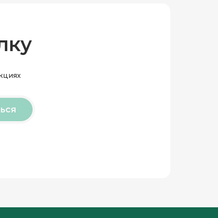
лку
акциях
ься