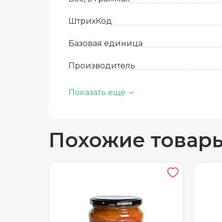
ШтрихКод
Базовая единица
Производитель
Количество в упаковке
Показать еще
Срок годности
Похожие товар
Температура хранения
Вид упаковки