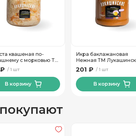
вывоз
ста квашеная по-
Икра баклажановая
шнему с морковью ТМ
Нежная ТМ Лукашинс
шинские 670 гр
460 гр
 ₽
201 ₽
1 шт
1 шт
В корзину
В корзину
н
 покупают