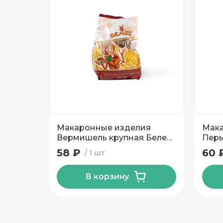
Подтвердить адрес
Макаронные изделия
Мака
Вермишель крупная Белес
Перь
400 гр
58 ₽
60 
1 шт
В корзину