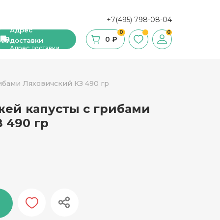
+7(495) 798-08-04
Адрес
0
0
0 ₽
доставки
Адрес доставки
ибами Ляховичский КЗ 490 гр
жей капусты с грибами
ши, сухие завтраки, мюсли
 490 гр
фе
ка и ингредиенты для выпечки
стительное масло
с и уксус
й