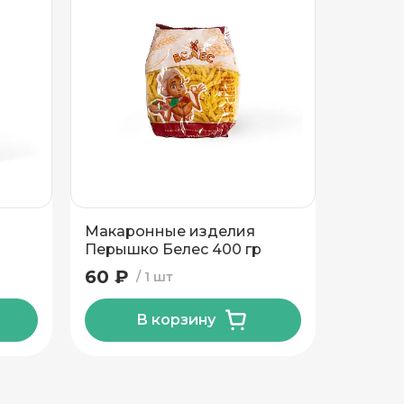
Макаронные изделия
Макар
Перышко Белес 400 гр
Ракушк
гр
60 ₽
60 ₽
1 шт
В корзину