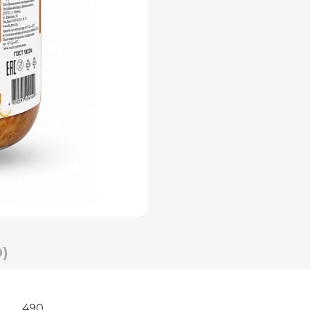
)
490