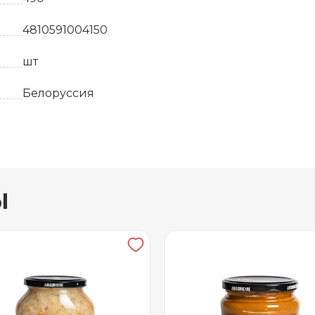
4810591004150
шт
Белоруссия
6
24 месяца
ы
от 0 до +25
Стекло