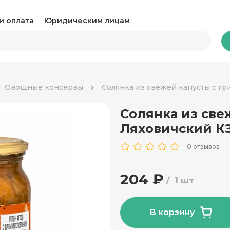
и оплата
Юридическим лицам
Бакалея
Овощные консервы
Солянка из свежей капусты с гр
Солянка из све
Какао и горячий шоколад
Ка
Ляховичский КЗ
Консервация
Ко
0 отзывов
Крупы, паста и макароны
Му
204 ₽
1 шт
Овощные консервы
Ра
Соль, сахар и специи
Соу
В корзину
Сухари и снеки
Ча