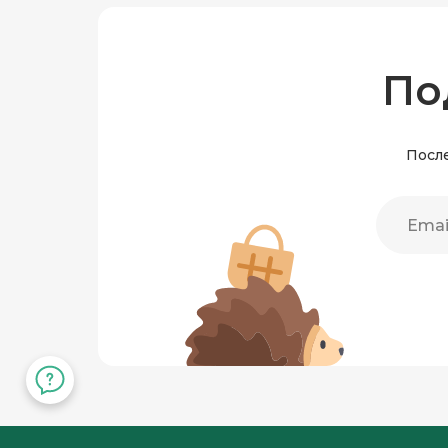
По
После