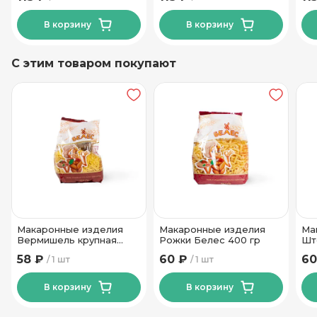
В корзину
В корзину
С этим товаром покупают
Макаронные изделия
Макаронные изделия
Ма
Вермишель крупная
Рожки Белес 400 гр
Шт
Белес 400 гр
58 ₽
60 ₽
60
1 шт
1 шт
В корзину
В корзину