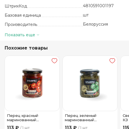
4810591001197
ШтрихКод
шт
Базовая единица
Белоруссия
Производитель
6
Количество в упаковке
Показать еще
24 месяца
Срок годности
Похожие товары
от 0 до +25
Температура хранения
Стекло
Вид упаковки
Перец красный
Перец зеленый
Св
маринованный
маринованный
КЗ
Халапенью ТМ
Халапенью ТМ
113 ₽
113 ₽
11
1 шт
1 шт
Кубаночка 250 гр
Кубаночка 250 гр