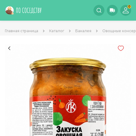
0
Главная страница
Каталог
Бакалея
Овощные консе