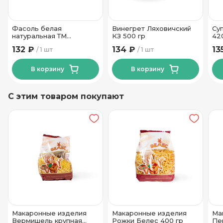
Фасоль белая
Винегрет Ляховичский
Су
натуральная ТМ
КЗ 500 гр
42
Кубаночка 400 гр
132 ₽
134 ₽
13
1 шт
1 шт
В корзину
В корзину
С этим товаром покупают
Макаронные изделия
Макаронные изделия
Ма
Вермишель крупная
Рожки Белес 400 гр
Пе