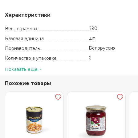
Характеристики
490
Вес, в граммах
шт
Базовая единица
Белоруссия
Производитель
6
Количество в упаковке
24 месяца
Срок годности
Показать еще
от 0 до +25
Температура хранения
Похожие товары
Стекло
Вид упаковки