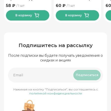
Белес 400 гр
58 ₽
60 ₽
60
1 шт
1 шт
В корзину
В корзину
Подпишитесь на рассылку
После подписки вы будете получать уведомления о
скидках и акциях
Подписаться
Нажимая на кнопку "Подписаться", вы соглашаетесь с
политикой конфиденциальности