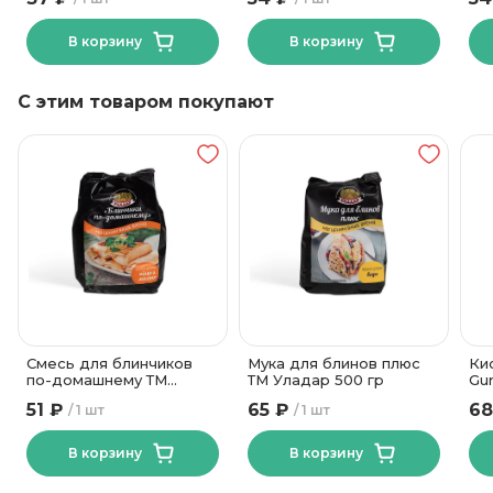
В корзину
В корзину
С этим товаром покупают
Смесь для блинчиков
Мука для блинов плюс
Ки
по-домашнему ТМ
ТМ Уладар 500 гр
Gur
Уладар 500 гр
51 ₽
65 ₽
68
1 шт
1 шт
В корзину
В корзину