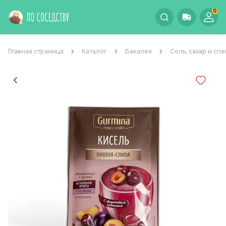
0
Главная страница
Каталог
Бакалея
Соль, сахар и сп