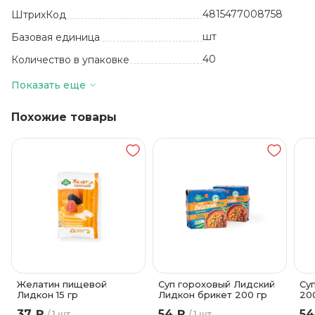
4815477008758
ШтрихКод
шт
Базовая единица
40
Количество в упаковке
От +5 до +21
Температура хранения
Показать еще
Похожие товары
Желатин пищевой
Суп гороховый Лидский
Су
Лидкон 15 гр
Лидкон брикет 200 гр
20
37 ₽
54 ₽
54
1 шт
1 шт