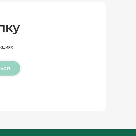
лку
акциях
ься