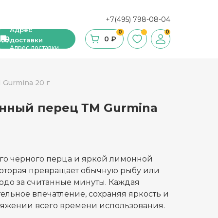
+7(495) 798-08-04
Адрес
0
0
0 ₽
доставки
Адрес доставки
Gurmina 20 г
нный перец ТМ Gurmina
ши, сухие завтраки, мюсли
фе
ка и ингредиенты для выпечки
го чёрного перца и яркой лимонной
которая превращает обычную рыбу или
стительное масло
юдо за считанные минуты. Каждая
ельное впечатление, сохраняя яркость и
с и уксус
отяжении всего времени использования.
й