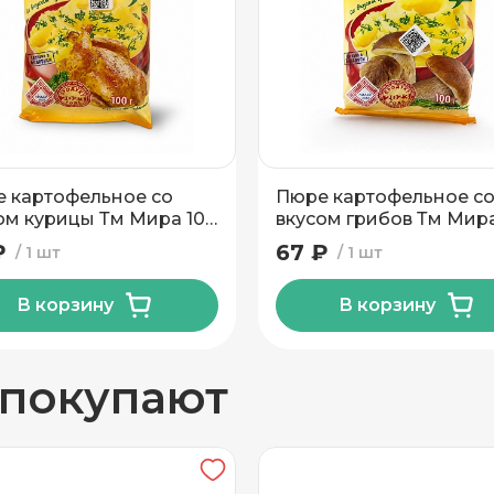
вывоз
 картофельное со
Пюре картофельное с
ом курицы Тм Мира 100
вкусом грибов Тм Мира
гр
₽
67 ₽
1 шт
1 шт
В корзину
В корзину
н
 покупают