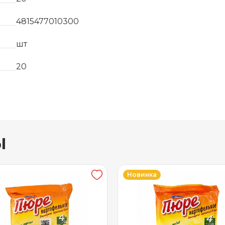
4815477010300
шт
20
перец черный молотый, соль, цедра лимона суш
сушеный, специи
2 года
ы
От +5 до +21
Новинка