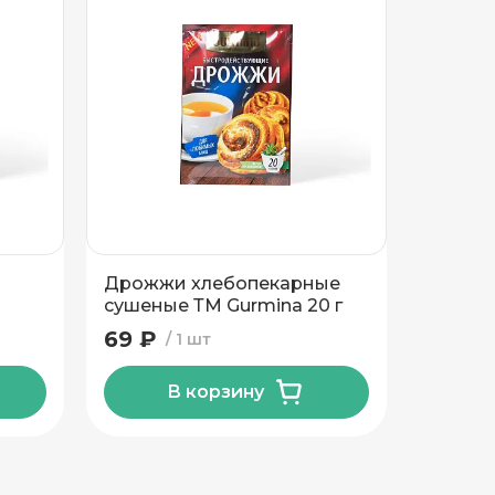
Дрожжи хлебопекарные
Мука пшен
сушеные ТМ Gurmina 20 г
сорта Т
69 ₽
85 ₽
1 шт
В корзину