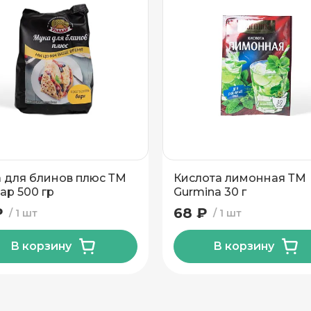
 для блинов плюс ТМ
Кислота лимонная ТМ
ар 500 гр
Gurmina 30 г
₽
68 ₽
1 шт
1 шт
В корзину
В корзину