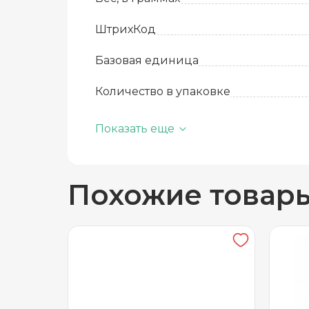
ШтрихКод
Базовая единица
Количество в упаковке
Состав
Показать еще
Срок годности
Похожие товар
Температура хранения