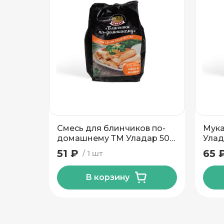
Подтвердить адрес
Смесь для блинчиков по-
Мука
домашнему ТМ Уладар 500
Улад
гр
51 ₽
65 
1 шт
В корзину