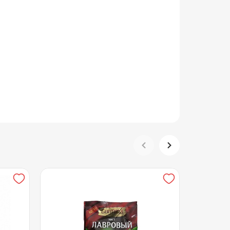
еная, лимонная кислота, чеснок