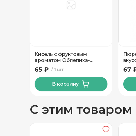
Добавить новый адрес
Доставка
Само
Кисель с фруктовым
Пюре
Частный дом
ароматом Облепиха-
вкус
апельсин
гр
65 ₽
67 
1 шт
Лидапищеконцентрат 220
гр
Кв./Офис
*
Подъезд
В корзину
Этаж
Домофо
С этим товаром
Есть лифт