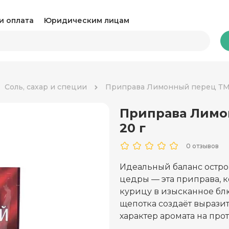
и оплата
Юридическим лицам
Бакалея
Соль, сахар и специи
Приправа Лимонный перец ТМ 
Приправа Лимо
Какао и горячий шоколад
Ка
20 г
Консервация
Ко
0 отзывов
Крупы, паста и макароны
Му
Идеальный баланс остро
цедры — эта приправа, 
Овощные консервы
Ра
курицу в изысканное бл
Соль, сахар и специи
щепотка создаёт выразит
Соу
характер аромата на пр
Сухари и снеки
Ча