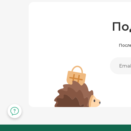
По
После