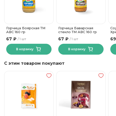
Горчица Боярская ТМ
Горчица Баварская
Со
АВС 160 гр
стекло ТМ АВС 160 гр
Хр
Ля
67 ₽
67 ₽
69
1 шт
1 шт
В корзину
В корзину
С этим товаром покупают