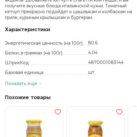
акценты. Добавляйте кетчуп к спагетти или пицце, и вы
получите вкусные блюда итальянской кухни. Томатный
кетчуп прекрасно подойдет к шашлыкам и колбаскам на
гриле, куриным крылышкам и бургерам.
Характеристики
80.6
Энергетическая ценность (на 100г)
4.04
Белки, в граммах (на 100г)
4870001083144
ШтрихКод
шт
Базовая единица
0.27
Жиры, в граммах (на 100 г)
Показать еще
Свежие томаты,
сахар, соль, уксус,
Похожие товары
вода, крахмал,
чеснок, кинза,
специи
Состав
18 месяцев
Срок годности
от 0 до +25
Температура хранения
15.4
Углеводы, в граммах (на 100г)