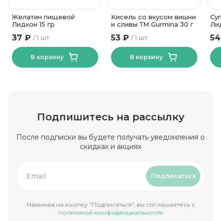
Желатин пищевой
Кисель со вкусом вишни
Су
Лидкон 15 гр
и сливы ТМ Gurmina 30 г
Ли
37 ₽
53 ₽
54
1 шт
1 шт
В корзину
В корзину
Подпишитесь на рассылку
После подписки вы будете получать уведомления о
скидках и акциях
Подписаться
Нажимая на кнопку "Подписаться", вы соглашаетесь с
политикой конфиденциальности