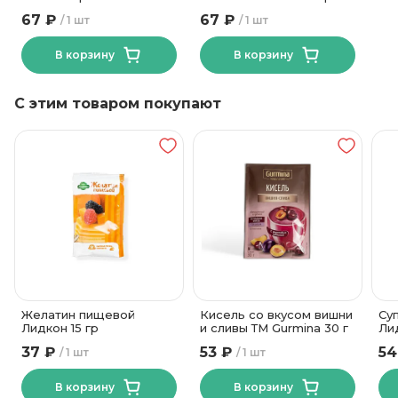
67 ₽
67 ₽
1 шт
1 шт
В корзину
В корзину
С этим товаром покупают
Желатин пищевой
Кисель со вкусом вишни
Су
Лидкон 15 гр
и сливы ТМ Gurmina 30 г
Ли
37 ₽
53 ₽
54
1 шт
1 шт
В корзину
В корзину