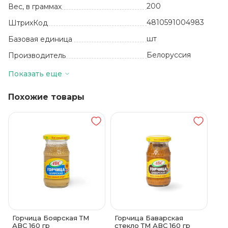
200
Вес, в граммах
4810591004983
ШтрихКод
шт
Базовая единица
Белоруссия
Производитель
2 года
Срок годности
Показать еще
от 0 до +25
Температура хранения
Похожие товары
Горчица Боярская ТМ
Горчица Баварская
АВС 160 гр
стекло ТМ АВС 160 гр