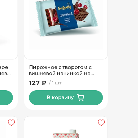
ное
Пирожное с творогом с
чевъ
вишневой начинкой на
вафле с какао 23% 100гр Тм
127 ₽
1 шт
Беллакт
В корзину