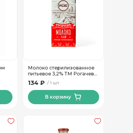
ом
Молоко стерилизованное
питьевое 3,2% ТМ Рогачевъ
1л
134 ₽
1 шт
В корзину