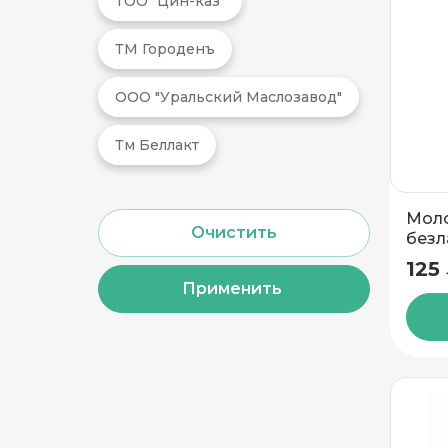
ТОО "Цин-каз"
Частный дом
ТМ Городенъ
ООО "Уральский Маслозавод"
Кв./Офис
*
Подъезд
Тм Беллакт
Этаж
Домофо
Моло
безл
Есть лифт
3,2%
125
Применить
Подтвердить адрес