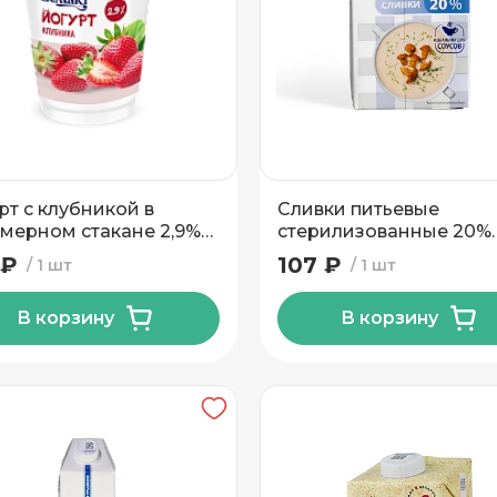
рт с клубникой в
Сливки питьевые
мерном стакане 2,9%
стерилизованные 20%
р Тм Беллакт
200гр Тм Беллакт
 ₽
107 ₽
1 шт
1 шт
В корзину
В корзину