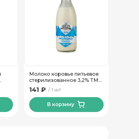
м
Молоко коровье питьевое
стерилизованное 3,2% ТМ
Сычевские Фермы 750 мл.
141 ₽
1 шт
Гост
В корзину