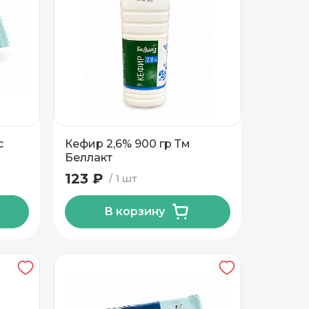
с
Кефир 2,6% 900 гр Тм
Беллакт
%
123 ₽
1 шт
В корзину