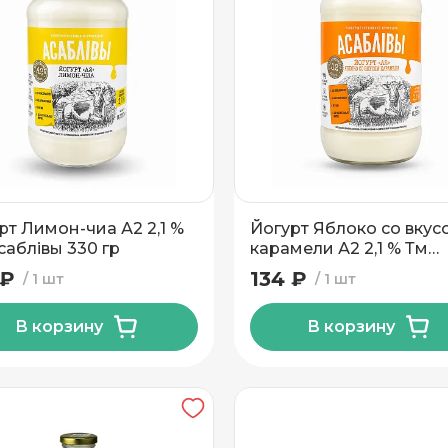
рт Лимон-чиа А2 2,1 %
Йогурт Яблоко со вкус
саблiвы 330 гр
карамели А2 2,1 % Тм
Асаблiвы 330 гр
 ₽
134 ₽
1 шт
1 шт
В корзину
В корзину