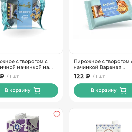
жное с творогом с
Пирожное с творогом 
ичной начинкой на
начинкой Вареная
е 23 % 100гр Тм
сгущенка на вафле 23 
 ₽
122 ₽
1 шт
1 шт
акт
100гр Тм Беллакт
В корзину
В корзину
вывоз