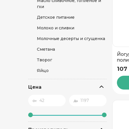
Масло сливочное, топленое и
гхи
Детское питание
Молоко и сливки
Молочные десерты и сгущенка
Сметана
Йогу
поли
Творог
380г
107
Яйцо
Цена