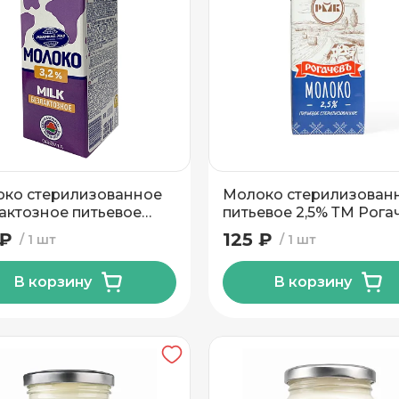
н
ко стерилизованное
Молоко стерилизован
актозное питьевое
питьевое 2,5% ТМ Рога
 ТМ Молочный Мир 1л
1л
 ₽
125 ₽
1 шт
1 шт
В корзину
В корзину