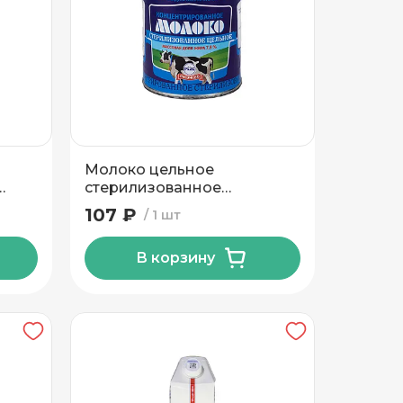
Молоко цельное
стерилизованное
концентрированное 8,6%
107 ₽
1 шт
ТМ Рогачевъ 300 гр
В корзину