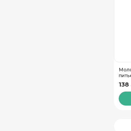
Моло
пить
2,5%
138
750 