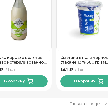
ко коровье цельное
Сметана в полимерно
евое стерилизованное
стакане 13 % 380 гр Тм
 ТМ Сычевские Фермы
Беллакт
 ₽
141 ₽
1 шт
1 шт
мл.
В корзину
В корзину
Показать еще