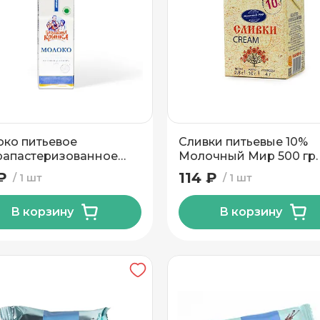
ко питьевое
Сливки питьевые 10%
рапастеризованное
Молочный Мир 500 гр.
шкина крынка 2,5% ТМ
₽
114 ₽
1 шт
1 шт
шкина крынка 1л
В корзину
В корзину