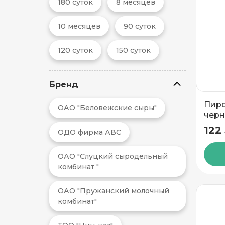
180 суток
8 месяцев
10 месяцев
90 суток
120 суток
150 суток
Бренд
Пиро
ОАО "Беловежские сыры"
черн
вафл
122
ОДО фирма АВС
Белл
Добавить новый адрес
ОАО "Слуцкий сыродельный
комбинат "
Доставка
Само
ОАО "Пружанский молочный
комбинат"