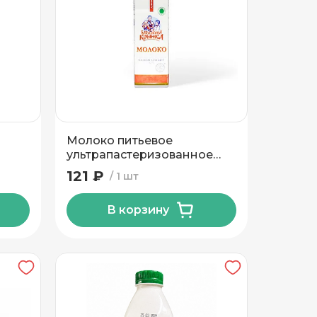
Молоко питьевое
ультрапастеризованное
Бабушкина крынка 3,2 % ТМ
121 ₽
1 шт
Бабушкина крынка 1л
В корзину