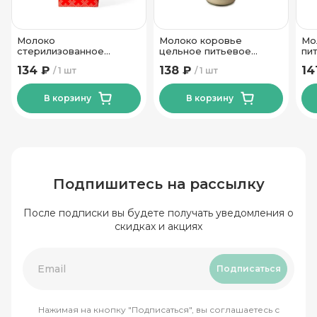
Молоко
Молоко коровье
Мо
стерилизованное
цельное питьевое
пи
питьевое 3,2% ТМ
стерилизованное 2,5%
ст
134 ₽
138 ₽
14
1 шт
1 шт
Рогачевъ 1л
ТМ Сычевские Фермы
ТМ
750 мл.
750
В корзину
В корзину
Подпишитесь на рассылку
После подписки вы будете получать уведомления о
скидках и акциях
Подписаться
Нажимая на кнопку "Подписаться", вы соглашаетесь с