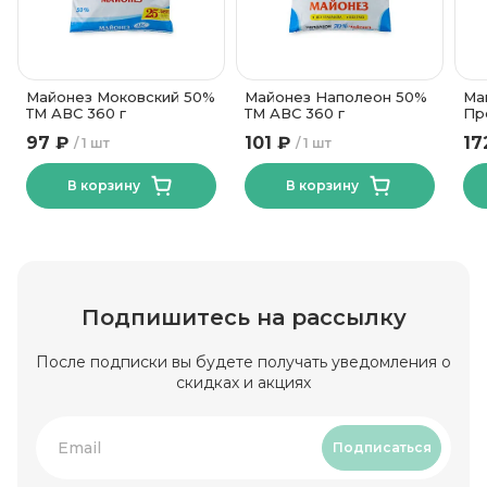
10 месяцев
Срок годности
4.5
Углеводы, в граммах (на 100г)
50
Жирность, %
Майонез Моковский 50%
Майонез Наполеон 50%
Ма
ТМ АВС 360 г
ТМ АВС 360 г
Пр
51
97 ₽
101 ₽
17
1 шт
1 шт
В корзину
В корзину
Подпишитесь на рассылку
После подписки вы будете получать уведомления о
скидках и акциях
Подписаться