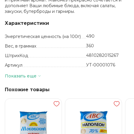
и приятный аромат. Майонез прекрасно сочетается и
дополняет Ваши любимые блюда, включая салаты,
закуски, бутерброды и гарниры.
Характеристики
490
Энергетическая ценность (на 100г)
360
Вес, в граммах
4810282015267
ШтрихКод
УТ-00001076
Артикул
шт
Базовая единица
Показать еще
52
Жиры, в граммах (на 100 г)
Похожие товары
25
Количество в упаковке
масло
подсолнечное
рафинированное
дезодорированное,
вода питьевая
подготовленная,
сахар, порошок
яичный
Состав