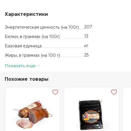
Характеристики
207
Энергетическая ценность (на 100г)
13
Белки, в граммах (на 100г)
кг
Базовая единица
25
Жиры, в граммах (на 100 г)
Курица, специи
Состав
Показать еще
30 суток
Срок годности
Похожие товары
от +2 до +4
Температура хранения
Вакуумная
упаковка
Вид упаковки