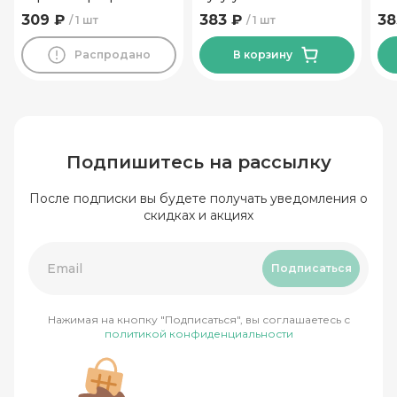
42% ТМ Новогрудские
Василькова Ферма 500
го
309 ₽
383 ₽
38
1 шт
1 шт
Дары
гр
гр
Распродано
В корзину
Подпишитесь на рассылку
После подписки вы будете получать уведомления о
скидках и акциях
Подписаться
Нажимая на кнопку "Подписаться", вы соглашаетесь с
политикой конфиденциальности