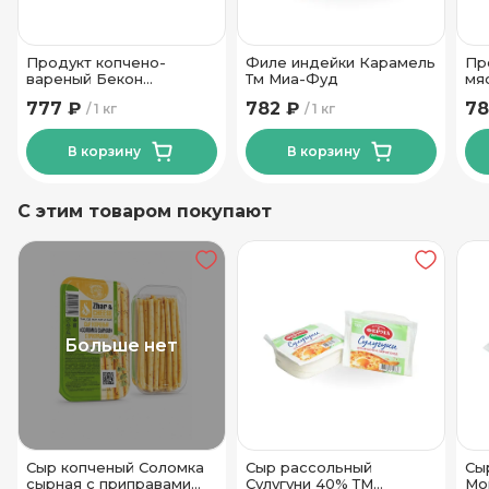
Продукт копчено-
Филе индейки Карамель
Пр
вареный Бекон
Тм Миа-Фуд
мя
Могилевский
ко
777 ₽
782 ₽
78
1 кг
1 кг
Могилевский МК
Ка
МК
В корзину
В корзину
С этим товаром покупают
Больше нет
Сыр копченый Соломка
Сыр рассольный
Сы
сырная с приправами
Сулугуни 40% ТМ
Мо