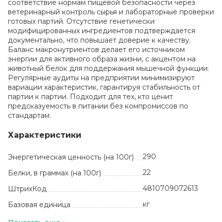
соответствие нормам пищевой безопасности через
ветеринарный контроль сырья и лабораторные проверки
готовых партий. Отсутствие генетически
модифицированных ингредиентов подтверждается
документально, что повышает доверие к качеству.
Баланс макронутриентов делает его источником
энергии для активного образа жизни, с акцентом на
животный белок для поддержания мышечной функции.
Регулярные аудиты на предприятии минимизируют
вариации характеристик, гарантируя стабильность от
партии к партии. Подходит для тех, кто ценит
предсказуемость в питании без компромиссов по
стандартам.
Характеристики
290
Энергетическая ценность (на 100г)
22
Белки, в граммах (на 100г)
4810709072613
ШтрихКод
кг
Базовая единица
22
Жиры, в граммах (на 100 г)