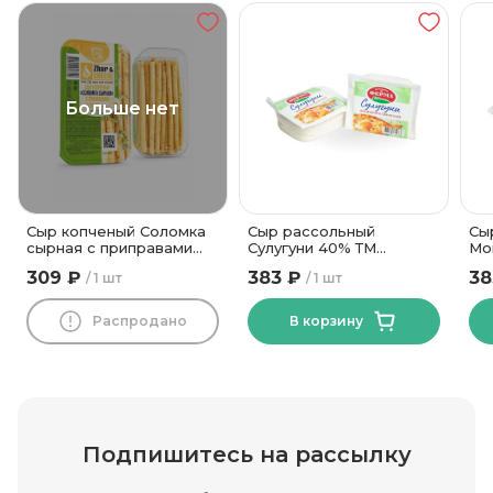
Больше нет
Сыр копченый Соломка
Сыр рассольный
Сы
сырная с приправами
Сулугуни 40% ТМ
Мо
42% ТМ Новогрудские
Василькова Ферма 500
го
309 ₽
383 ₽
38
1 шт
1 шт
Дары
гр
гр
Распродано
В корзину
Подпишитесь на рассылку