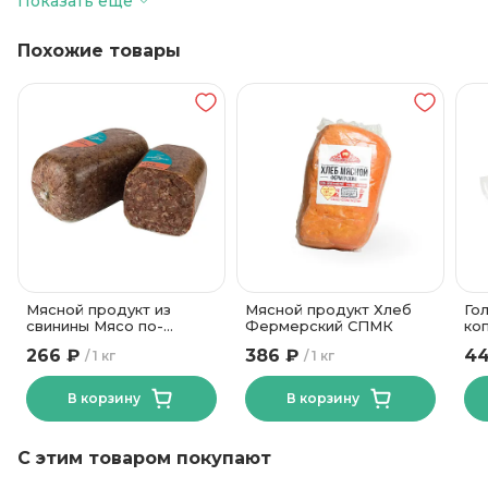
Показать еще
25 суток
Срок годности
Похожие товары
от +2 до +4
Температура хранения
1100
Вес в упаковке
Мясной продукт из
Мясной продукт Хлеб
Го
свинины Мясо по-
Фермерский СПМК
ко
домашнему Знаменский
Ви
266 ₽
386 ₽
44
1 кг
1 кг
МК
В корзину
В корзину
С этим товаром покупают