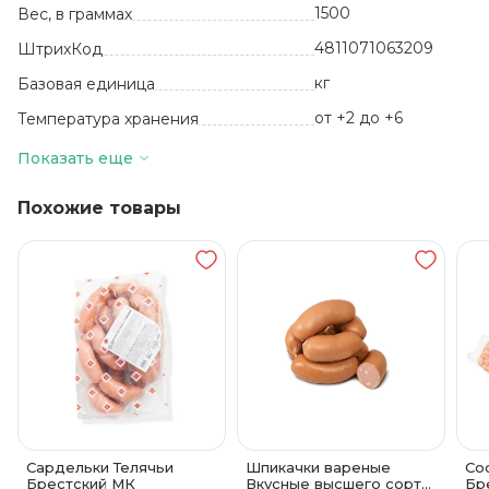
1500
Вес, в граммах
4811071063209
ШтрихКод
кг
Базовая единица
от +2 до +6
Температура хранения
Газовая среда
Вид упаковки
Показать еще
Похожие товары
Сардельки Телячьи
Шпикачки вареные
Со
Брестский МК
Вкусные высшего сорта
Бр