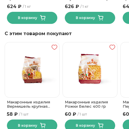
Пинский МК
624 ₽
626 ₽
64
1 кг
1 кг
В корзину
В корзину
С этим товаром покупают
Макаронные изделия
Макаронные изделия
Ма
Вермишель крупная
Рожки Белес 400 гр
Пе
Белес 400 гр
58 ₽
60 ₽
60
1 шт
1 шт
В корзину
В корзину