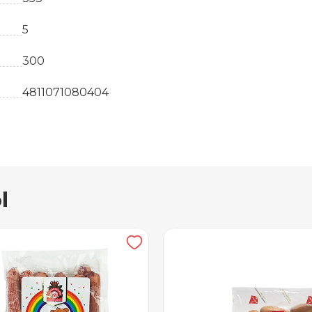
5
300
4811071080404
шт
Белоруссия
ы
37
свинина
35 суток
от +2 до +6
ОАО Пинский мясокомбинат