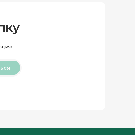
лку
акциях
ься