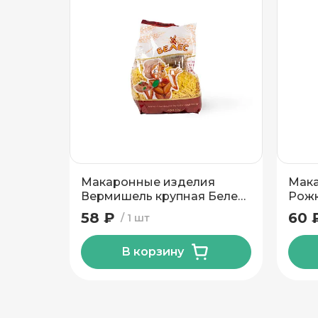
Подтвердить адрес
Макаронные изделия
Мака
Вермишель крупная Белес
Рожк
400 гр
58 ₽
60 
1 шт
В корзину