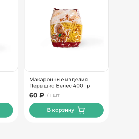
Макаронные изделия
Макар
Перышко Белес 400 гр
Рожок 
60 ₽
60 ₽
1 шт
В корзину