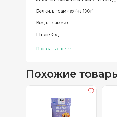
Белки, в граммах (на 100г)
Вес, в граммах
ШтрихКод
Базовая единица
Показать еще
Производитель
Похожие товар
Жиры, в граммах (на 100 г)
Состав
Срок годности
Температура хранения
Бренд