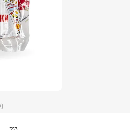
)
353