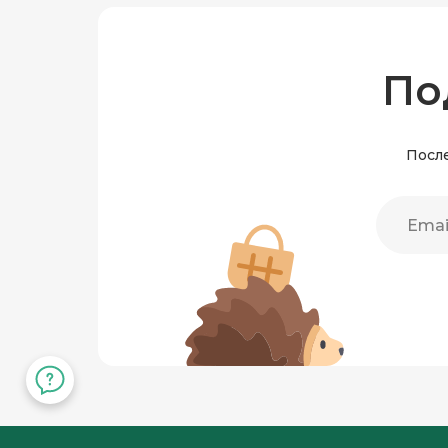
По
После