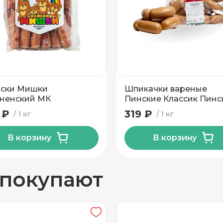
Газовая среда
вывоз
иски Мишки
Шпикачки вареные
ненский МК
Пинские Классик Пинс
МК
 ₽
319 ₽
1 кг
1 кг
В корзину
В корзину
н
 покупают