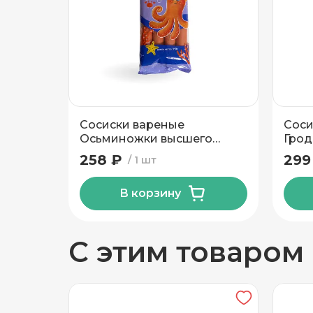
Добавить новый адрес
Вид упаковки
Доставка
Само
Сосиски вареные
Сос
Частный дом
Осьминожки высшего
Грод
сорта Волковысский МК 310
258 ₽
299
1 шт
гр
Кв./Офис
*
Подъезд
В корзину
Этаж
Домофо
С этим товаром
Есть лифт