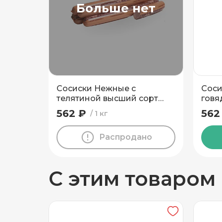
Добавить новый адрес
Больше нет
Доставка
Само
Сосиски Нежные с
Соси
Частный дом
телятиной высший сорт
говя
Пинский МК
МК
562 ₽
562
1 кг
Кв./Офис
*
Подъезд
Распродано
Этаж
Домофо
С этим товаром
Есть лифт