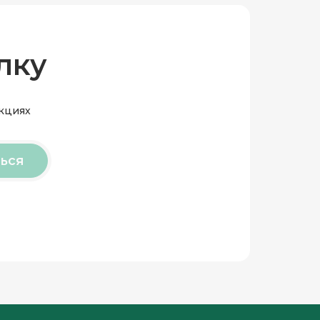
лку
акциях
ься