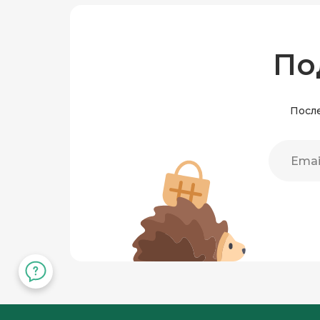
По
После