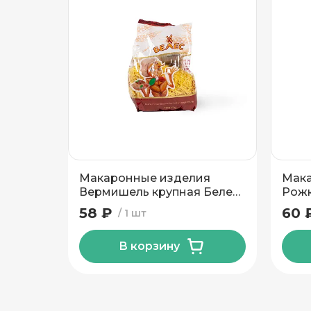
Подтвердить адрес
Макаронные изделия
Мака
Вермишель крупная Белес
Рожк
400 гр
58 ₽
60 
1 шт
В корзину