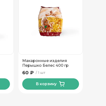
Макаронные изделия
Макар
Перышко Белес 400 гр
Рожок 
60 ₽
60 ₽
1 шт
В корзину