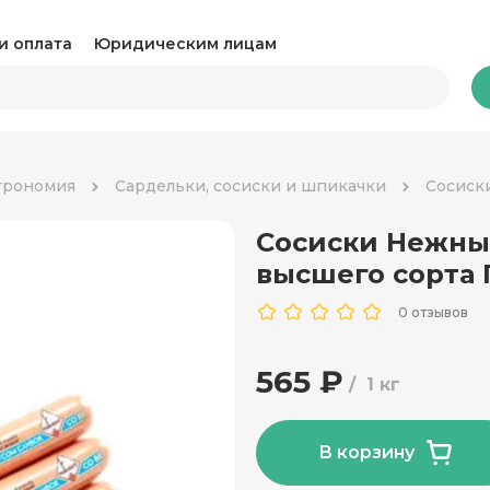
и оплата
Юридическим лицам
Бакалея
трономия
Сардельки, сосиски и шпикачки
Сосиск
Сосиски Нежны
Какао и горячий шоколад
Ка
высшего сорта
Консервация
Ко
0 отзывов
Крупы, паста и макароны
Му
565 ₽
1 кг
Овощные консервы
Ра
Соль, сахар и специи
Соу
В корзину
Сухари и снеки
Ча