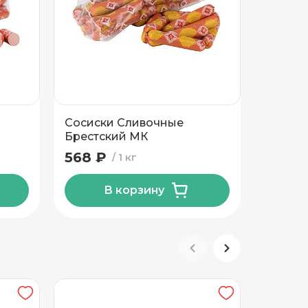
Сосиски Сливочные
Сардел
Брестский МК
сыром 
568 ₽
595 ₽
1 кг
В корзину