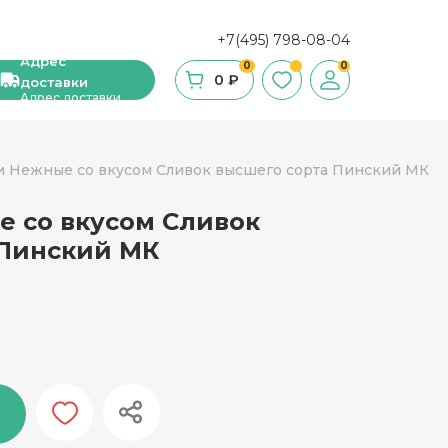
+7(495) 798-08-04
Адрес
0
0
0 ₽
доставки
Адрес доставки
и Нежные со вкусом Сливок высшего сорта Пинский МК
е со вкусом Сливок
ши, сухие завтраки, мюсли
 Пинский МК
фе
ка и ингредиенты для выпечки
стительное масло
с и уксус
й