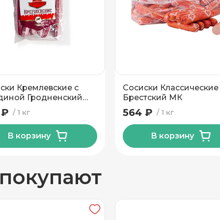
вывоз
ски Кремлевские с
Сосиски Классические
диной Гродненский
Брестский МК
 ₽
564 ₽
1 кг
1 кг
В корзину
В корзину
н
 покупают