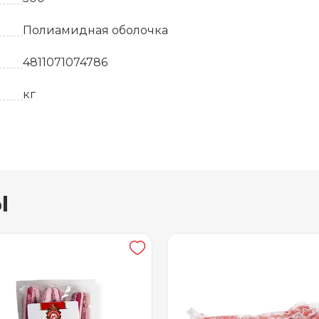
Полиамидная оболочка
4811071074786
кг
от +2 до +4
Газовая среда
ы