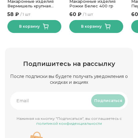
Макаронные изделия
Макаронные изделия
Ма
Вермишель крупная
Рожки Белес 400 гр
Пе
Белес 400 гр
58 ₽
60 ₽
60
1 шт
1 шт
В корзину
В корзину
Подпишитесь на рассылку
После подписки вы будете получать уведомления о
скидках и акциях
Подписаться
Нажимая на кнопку "Подписаться", вы соглашаетесь с
политикой конфиденциальности