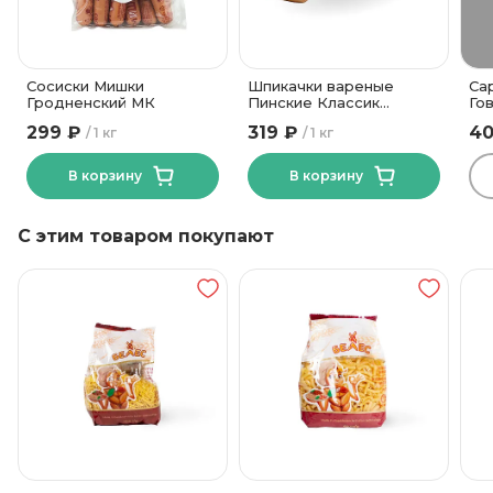
от +2 до +6
Температура хранения
ОАО "Гродненский
мясокомбинат"
Бренд
Целлофан
Вид упаковки
Сосиски Мишки
Шпикачки вареные
Са
Гродненский МК
Пинские Классик
Го
Пинский МК
Пи
299 ₽
319 ₽
40
1 кг
1 кг
В корзину
В корзину
С этим товаром покупают