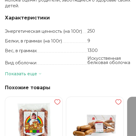
молока оценят родители, заботящиеся о здоровье своих
детей.
Характеристики
250
Энергетическая ценность (на 100г)
9
Белки, в граммах (на 100г)
1300
Вес, в граммах
Искусственная
белковая оболочка
Вид оболочки
2_0100900000_
ШтрихКод
Показать еще
кг
Базовая единица
Похожие товары
Белоруссия
Производитель
24
Жиры, в граммах (на 100 г)
свинина, вода ,
говядина, молоко
сухое ,
Состав
45 суток
Срок годности