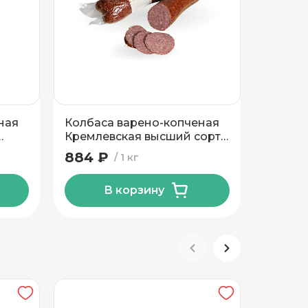
ная
Колбаса варено-копченая
Сервел
Кремлевская высший сорт
салям
Могилевский МК
Гродне
884 ₽
885 ₽
1 кг
В корзину