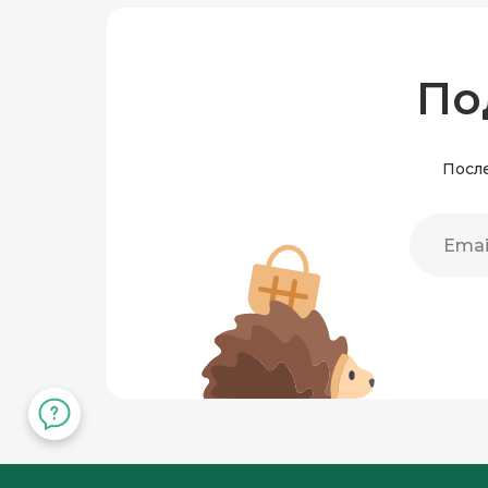
По
После