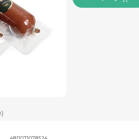
)
4811071078524