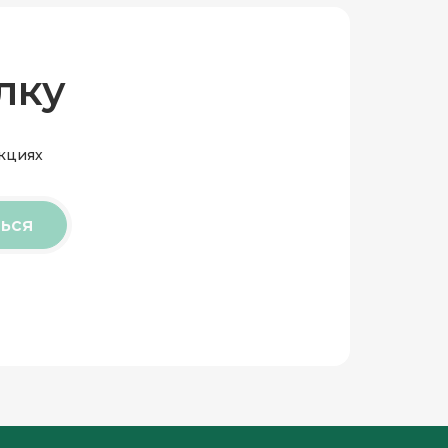
лку
акциях
ься