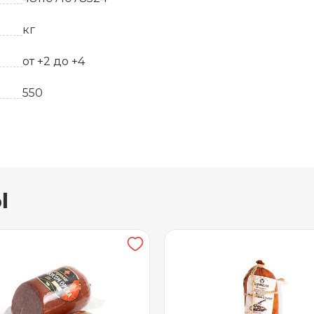
кг
от +2 до +4
550
Вакуумная упаковка
ы