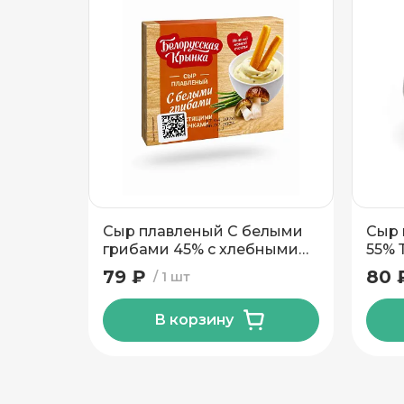
Подтвердить адрес
Сыр плавленый С белыми
Сыр 
грибами 45% с хлебными
55% 
палочками ТМ Рогачев 35
100 г
79 ₽
80 
1 шт
гр
В корзину