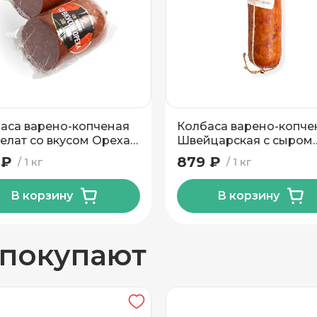
вывоз
аса варено-копченая
Колбаса варено-копче
елат со вкусом Ореха
Швейцарская с сыром
его сорта Пинский МК
Слонимский МК
 ₽
879 ₽
1 кг
1 кг
В корзину
В корзину
н
 покупают