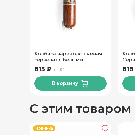
Добавить новый адрес
Доставка
Само
Колбаса варено-копченая
Колб
Частный дом
сервелат с белыми
Серв
грибочками Инко-Фуд
высш
815 ₽
818
1 кг
Кв./Офис
*
Подъезд
В корзину
Этаж
Домофо
С этим товаром
Есть лифт
Новинка