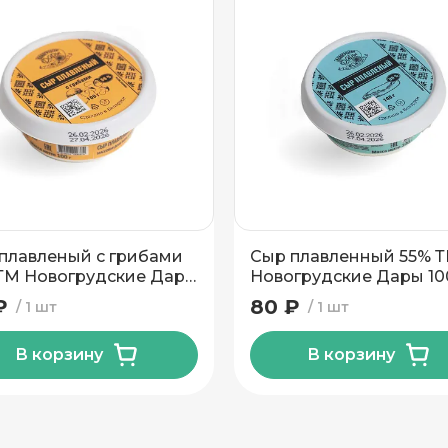
плавленый с грибами
Сыр плавленный 55% 
ТМ Новогрудские Дары
Новогрудские Дары 10
р
₽
80 ₽
1 шт
1 шт
В корзину
В корзину