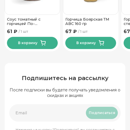
Соус томатный с
Горчица Боярская ТМ
Го
горчицей По-
АВС 160 гр
ст
сицилийски Ляховичский
61 ₽
67 ₽
67
1 шт
1 шт
КЗ 200 гр
В корзину
В корзину
Подпишитесь на рассылку
После подписки вы будете получать уведомления о
скидках и акциях
Подписаться
Нажимая на кнопку "Подписаться", вы соглашаетесь с