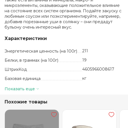
также есть витамины и минералы, макро- и
микроэлементы, оказывающие положительное влияние
на состояние всех систем организма. Подайте закуску с
любимым соусом или поэкспериментируйте, например,
добавив порезанные уши в солянку – они предадут
бульону очень интересный вкус.
Характеристики
211
Энергетическая ценность (на 100г)
19
Белки, в граммах (на 100г)
4605966008617
ШтрихКод
кг
Базовая единица
15
Жиры, в граммах (на 100 г)
Показать еще
600
Количество в упаковке
Похожие товары
уши свининые,
специи
Состав
30 суток
Срок годности
от +2 до +6
Температура хранения