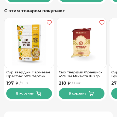
С этим товаром покупают
Сыр твердый Пармезан
Сыр твердый Франциск
Сы
Престиж 50% тертый
45% Тм Milkavita 180 гр
Бр
100гр ТМ Новогрудские
20
197 ₽
218 ₽
27
1 шт
1 шт
Дары
В корзину
В корзину