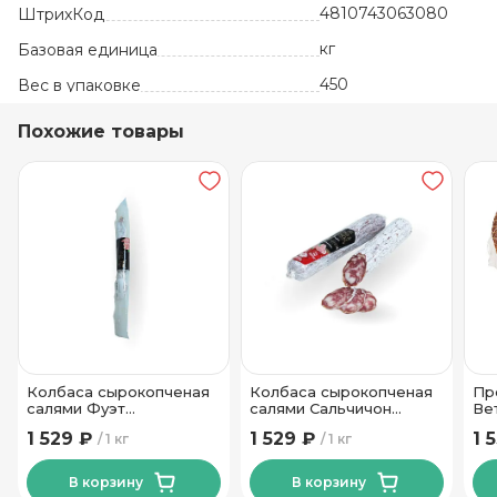
4810743063080
ШтрихКод
кг
Базовая единица
450
Вес в упаковке
Похожие товары
Колбаса сырокопченая
Колбаса сырокопченая
Пр
салями Фуэт
салями Сальчичон
Ве
Борисовский МК
Борисовский МК
Гр
1 529 ₽
1 529 ₽
1 
1 кг
1 кг
В корзину
В корзину