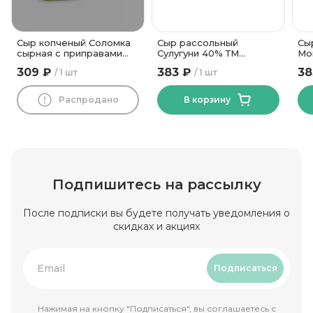
Сыр копченый Соломка
Сыр рассольный
Сы
сырная с приправами
Сулугуни 40% ТМ
Мо
42% ТМ Новогрудские
Василькова Ферма 500
го
309 ₽
383 ₽
38
1 шт
1 шт
Дары
гр
гр
Распродано
В корзину
Подпишитесь на рассылку
После подписки вы будете получать уведомления о
скидках и акциях
Подписаться
Нажимая на кнопку "Подписаться", вы соглашаетесь с