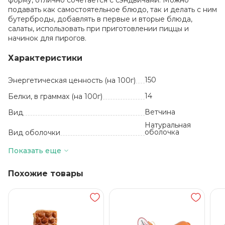
форму, отлично сочетается с сэндвичами. Можно
подавать как самостоятельное блюдо, так и делать с ним
бутерброды, добавлять в первые и вторые блюда,
салаты, использовать при приготовлении пиццы и
начинок для пирогов.
Характеристики
150
Энергетическая ценность (на 100г)
14
Белки, в граммах (на 100г)
Ветчина
Вид
Натуральная
оболочка
Вид оболочки
2_3218200000_
ШтрихКод
Показать еще
кг
Базовая единица
Похожие товары
Россия
Производитель
9.5
Жиры, в граммах (на 100 г)
2200
Количество в упаковке