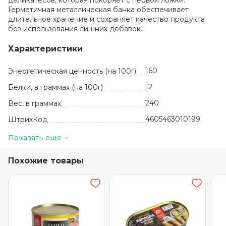
деликатесов, которая покоряет с первой ложки.
Герметичная металлическая банка обеспечивает
длительное хранение и сохраняет качество продукта
без использования лишних добавок.
Характеристики
160
Энергетическая ценность (на 100г)
12
Белки, в граммах (на 100г)
240
Вес, в граммах
4605463010199
ШтрихКод
шт
Базовая единица
Показать еще
8
Жиры, в граммах (на 100 г)
Похожие товары
бычки, томатная
паста,
растительное
масло, соль, сахар,
специи
Состав
от 0 до +25
Температура хранения
6
Углеводы, в граммах (на 100г)