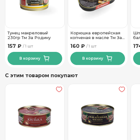
Тунец макреловый
Корюшка европейская
Шп
230гр Тм За Родину
копченая в масле Тм За
ба
Родину
175
157 ₽
160 ₽
17
1 шт
1 шт
В корзину
В корзину
С этим товаром покупают