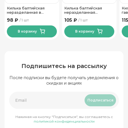
Килька балтийская
Килька балтийская
Ки
неразделанная в
неразделанная
га
томатном соусе ТМ За
обжареная в томатном
24
98 ₽
105 ₽
11
1 шт
1 шт
Родину 240 гр
соусе ТМ За Родину 240
гр
В корзину
В корзину
Подпишитесь на рассылку
После подписки вы будете получать уведомления о
скидках и акциях
Подписаться
Нажимая на кнопку "Подписаться", вы соглашаетесь с
политикой конфиденциальности