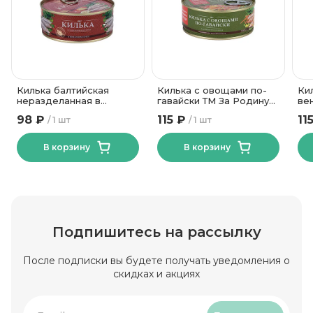
Килька балтийская
Килька с овощами по-
Ки
неразделанная в
гавайски ТМ За Родину
ве
томатном соусе ТМ За
240 гр
24
98 ₽
115 ₽
11
1 шт
1 шт
Родину 240 гр
В корзину
В корзину
Подпишитесь на рассылку
После подписки вы будете получать уведомления о
скидках и акциях