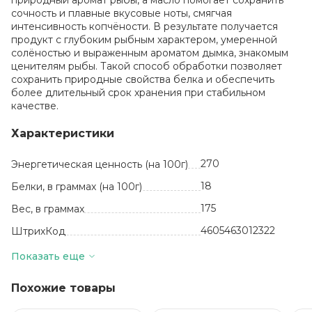
природный аромат рыбы, а масло помогает сохранить
сочность и плавные вкусовые ноты, смягчая
интенсивность копчёности. В результате получается
продукт с глубоким рыбным характером, умеренной
солёностью и выраженным ароматом дымка, знакомым
ценителям рыбы. Такой способ обработки позволяет
сохранить природные свойства белка и обеспечить
более длительный срок хранения при стабильном
качестве.
Характеристики
270
Энергетическая ценность (на 100г)
18
Белки, в граммах (на 100г)
175
Вес, в граммах
4605463012322
ШтрихКод
шт
Базовая единица
Показать еще
20
Жиры, в граммах (на 100 г)
Похожие товары
корюшка
европейская