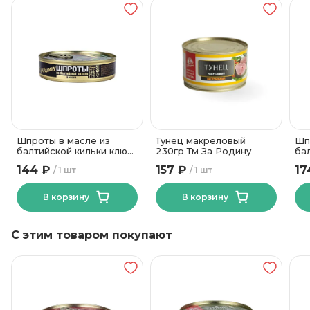
копчёная,
растительное
масло, соль.
Состав
от 0 до +25
Температура хранения
Шпроты в масле из
Тунец макреловый
Шп
балтийской кильки ключ
230гр Тм За Родину
ба
ТМ За Родину 160 гр
175
144 ₽
157 ₽
17
1 шт
1 шт
В корзину
В корзину
С этим товаром покупают