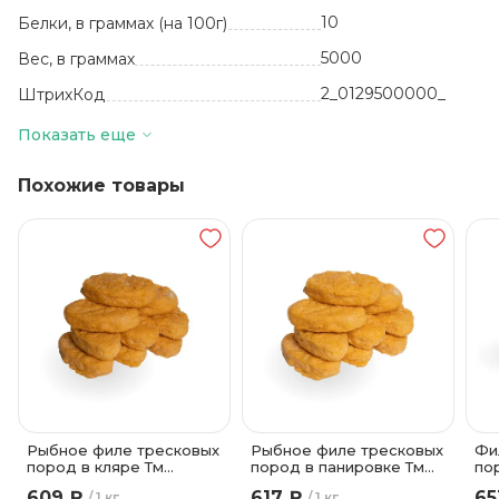
10
Белки, в граммах (на 100г)
5000
Вес, в граммах
2_0129500000_
ШтрихКод
кг
Базовая единица
Показать еще
Россия
Производитель
Похожие товары
3.5
Жиры, в граммах (на 100 г)
12 месяцев
Срок годности
-18
Температура хранения
11
Углеводы, в граммах (на 100г)
Целлофан
Вид упаковки
Рыбное филе тресковых
Рыбное филе тресковых
Фи
пород в кляре Тм
пород в панировке Тм
по
Экспродов
Экспродов
Эк
609 ₽
617 ₽
65
1 кг
1 кг