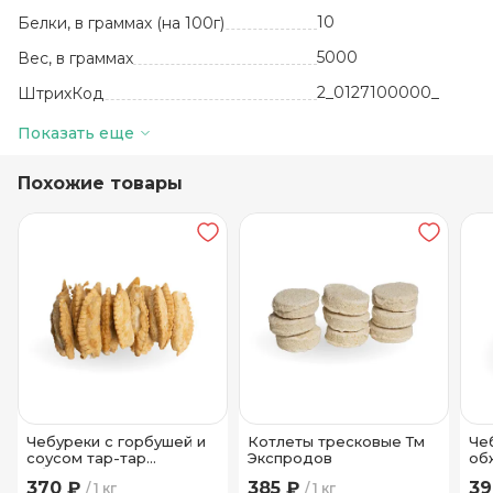
10
Белки, в граммах (на 100г)
5000
Вес, в граммах
2_0127100000_
ШтрихКод
кг
Базовая единица
Показать еще
Россия
Производитель
Похожие товары
3.5
Жиры, в граммах (на 100 г)
12 месяцев
Срок годности
-18
Температура хранения
16
Углеводы, в граммах (на 100г)
Целлофан
Вид упаковки
Чебуреки с горбушей и
Котлеты тресковые Тм
Че
соусом тар-тар
Экспродов
об
обжаренные во
фр
370 ₽
385 ₽
39
1 кг
1 кг
фритюре Тм Экспродов