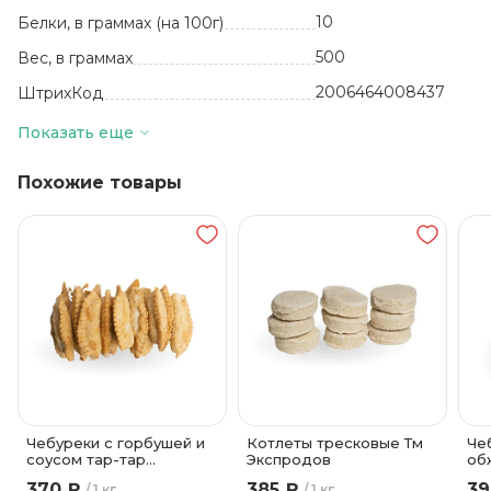
10
Белки, в граммах (на 100г)
500
Вес, в граммах
2006464008437
ШтрихКод
шт
Базовая единица
Показать еще
Россия
Производитель
Похожие товары
6.5
Жиры, в граммах (на 100 г)
12 месяцев
Срок годности
-18
Температура хранения
21
Углеводы, в граммах (на 100г)
Целлофан
Вид упаковки
Чебуреки с горбушей и
Котлеты тресковые Тм
Че
соусом тар-тар
Экспродов
об
обжаренные во
фр
370 ₽
385 ₽
39
1 кг
1 кг