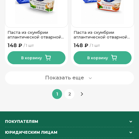
Паста из скумбрии
Паста из скумбрии
атлантической отварной
атлантической отварной
Славянская ТМ Леор 150
По-итальянски ТМ Леор
148 ₽
148 ₽
1 шт
1 шт
гр
150 гр
В корзину
В корзину
Показать еще
1
2
ПОКУПАТЕЛЯМ
ЮРИДИЧЕСКИМ ЛИЦАМ