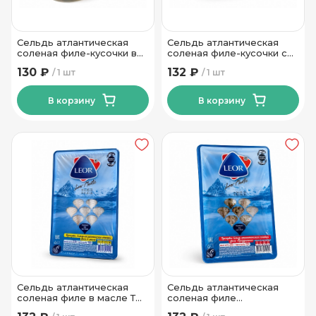
Сельдь атлантическая
Сельдь атлантическая
соленая филе-кусочки в
соленая филе-кусочки с
масле ТМ Леор 180 гр
укропом ТМ Леор 200 гр
130 ₽
132 ₽
1 шт
1 шт
В корзину
В корзину
Сельдь атлантическая
Сельдь атлантическая
соленая филе в масле ТМ
соленая филе
Леор 230 гр
Праздничное ТМ Леор