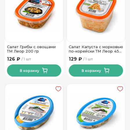
Салат Грибы с овощами
Салат Капуста с морковью
ТМ Леор 200 гр
по-корейски ТМ Леор 450
гр
126 ₽
129 ₽
1 шт
1 шт
В корзину
В корзину