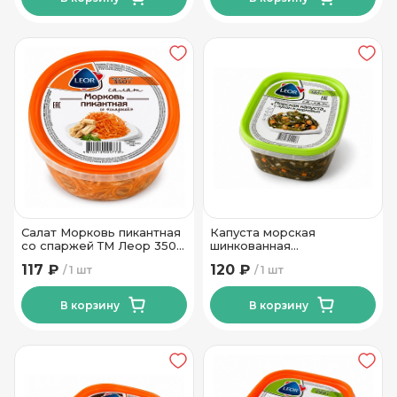
Салат Морковь пикантная
Капуста морская
со спаржей ТМ Леор 350
шинкованная
гр
маринованная с луком и
117 ₽
120 ₽
1 шт
1 шт
морковью ТМ Леор 380 гр
В корзину
В корзину