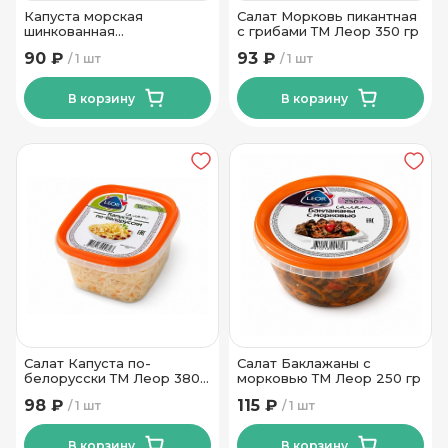
Капуста морская
Салат Морковь пикантная
шинкованная
с грибами ТМ Леор 350 гр
маринованная ТМ Леор
90 ₽
93 ₽
1 шт
1 шт
300 гр
В корзину
В корзину
Салат Капуста по-
Салат Баклажаны с
белорусски ТМ Леор 380
морковью ТМ Леор 250 гр
гр
98 ₽
115 ₽
1 шт
1 шт
В корзину
В корзину