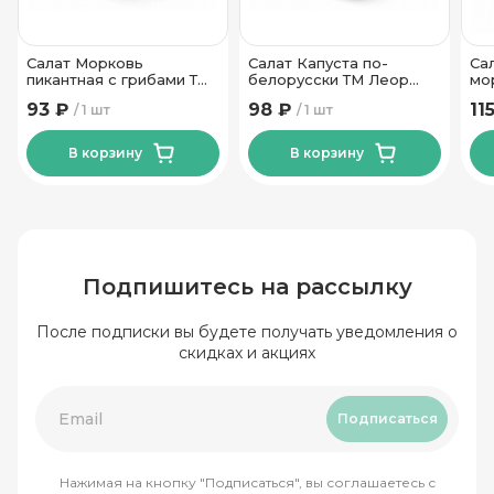
Салат Морковь
Салат Капуста по-
Са
пикантная с грибами ТМ
белорусски ТМ Леор
мо
Леор 350 гр
380 гр
гр
93 ₽
98 ₽
11
1 шт
1 шт
В корзину
В корзину
Подпишитесь на рассылку
После подписки вы будете получать уведомления о
скидках и акциях
Подписаться
Нажимая на кнопку "Подписаться", вы соглашаетесь с