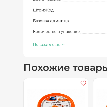
ШтрихКод
Базовая единица
Количество в упаковке
Срок годности
Добавить новый адрес
Показать еще
Температура хранения
Доставка
Само
Похожие товар
Вид упаковки
Частный дом
Кв./Офис
*
Подъезд