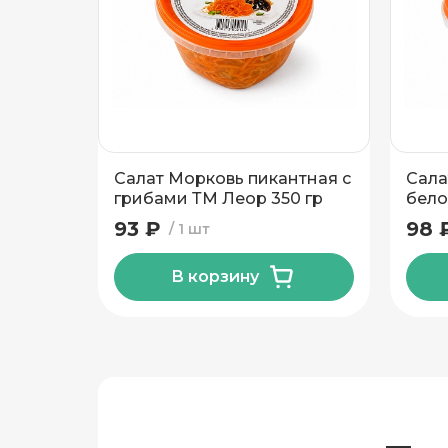
Этаж
Домофо
Есть лифт
Салат Морковь пикантная с
Сала
Подтвердить адрес
грибами ТМ Леор 350 гр
бело
93 ₽
98 
1 шт
В корзину