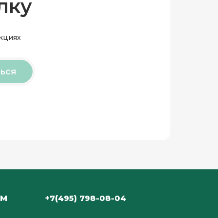
лку
акциях
ься
АМ
+7(495) 798-08-04