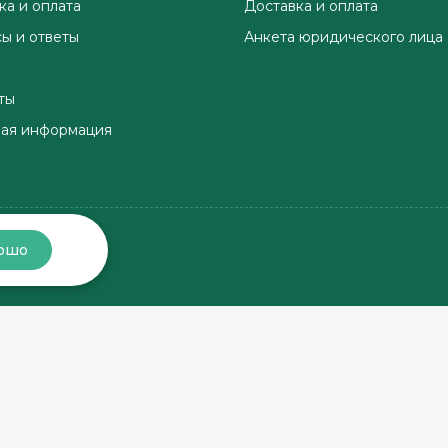
ка и оплата
Доставка и оплата
ы и ответы
Анкета юридического лица
ты
ая информация
ошо
Хорошо, соберём заказ
Хорошо, доставим заказ
в магазине
по этому адресу