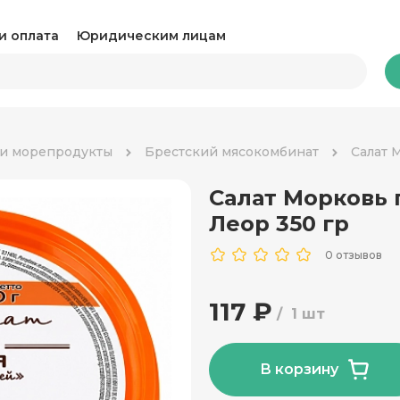
и оплата
Юридическим лицам
Бакалея
 и морепродукты
Брестский мясокомбинат
Салат 
Салат Морковь 
Какао и горячий шоколад
Ка
Леор 350 гр
Консервация
Ко
0 отзывов
Крупы, паста и макароны
Му
117 ₽
1 шт
Овощные консервы
Ра
Соль, сахар и специи
Соу
В корзину
Сухари и снеки
Ча