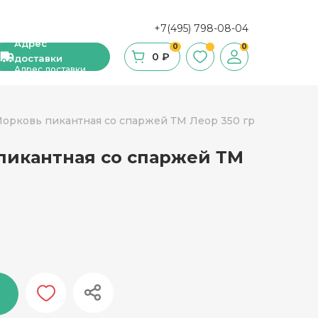
+7(495) 798-08-04
Адрес
0
0
0 ₽
доставки
Адрес доставки
Морковь пикантная со спаржей ТМ Леор 350 гр
пикантная со спаржей ТМ
ши, сухие завтраки, мюсли
фе
ка и ингредиенты для выпечки
стительное масло
с и уксус
й