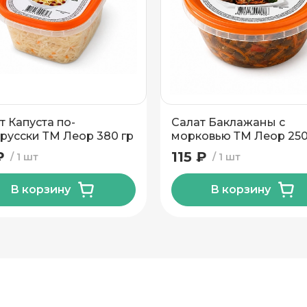
н
т Капуста по-
Салат Баклажаны с
русски ТМ Леор 380 гр
морковью ТМ Леор 250
₽
115 ₽
1 шт
1 шт
В корзину
В корзину