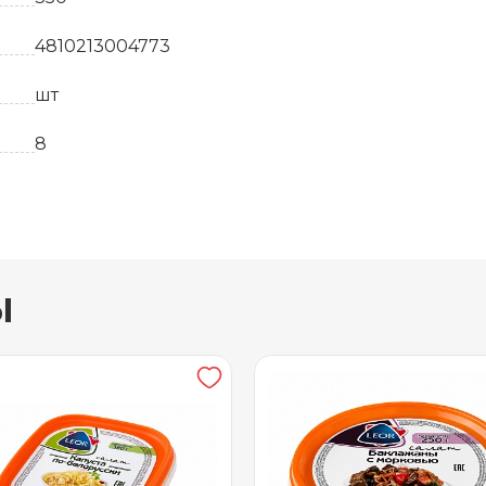
4810213004773
шт
8
70 суток
от 0 до +6
вывоз
ы
Пластиковый контейнер