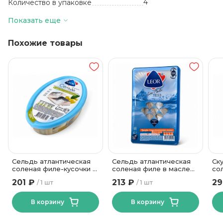
4
Количество в упаковке
90 суток
Срок годности
Показать еще
-2до+5
Температура хранения
Похожие товары
Пластиковый
контейнер
Вид упаковки
Сельдь атлантическая
Сельдь атлантическая
Ск
соленая филе-кусочки в
соленая филе в масле
со
масле с оливкой ТМ
ТМ Леор 400 гр
до
201 ₽
213 ₽
29
1 шт
1 шт
Леор 300 гр
30
В корзину
В корзину