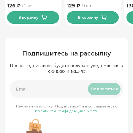
ТМ Леор 450 гр
ма
126 ₽
129 ₽
13
1 шт
1 шт
В корзину
В корзину
Подпишитесь на рассылку
После подписки вы будете получать уведомления о
скидках и акциях
Подписаться
Нажимая на кнопку "Подписаться", вы соглашаетесь с
политикой конфиденциальности