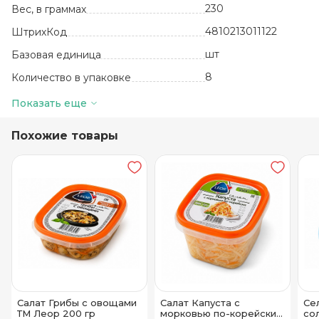
230
Вес, в граммах
4810213011122
ШтрихКод
шт
Базовая единица
8
Количество в упаковке
90 суток
Срок годности
Показать еще
-2до+5
Температура хранения
Похожие товары
Тетра-пак
Вид упаковки
Салат Грибы с овощами
Салат Капуста с
Се
ТМ Леор 200 гр
морковью по-корейски
со