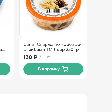
Салат Спаржа по-корейски
Паста 
в
с грибами ТМ Леор 250 гр
атлант
Пряная
138 ₽
148 ₽
1 шт
В корзину