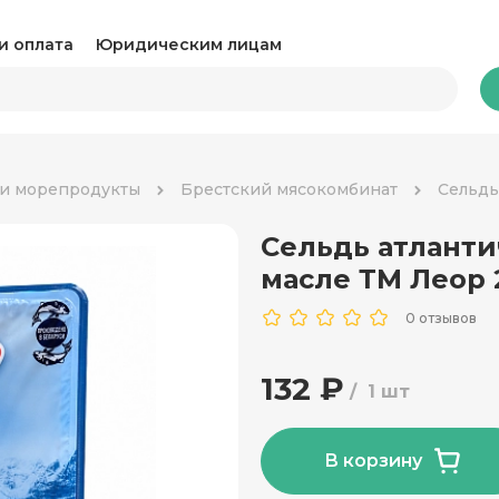
и оплата
Юридическим лицам
Бакалея
 и морепродукты
Брестский мясокомбинат
Сельдь
Сельдь атланти
Какао и горячий шоколад
Ка
масле ТМ Леор 
Консервация
Ко
0 отзывов
Крупы, паста и макароны
Му
132 ₽
1 шт
Овощные консервы
Ра
Соль, сахар и специи
Соу
В корзину
Сухари и снеки
Ча