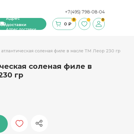
+7(495) 798-08-04
Адрес
0
0
0 ₽
доставки
Адрес доставки
 атлантическая соленая филе в масле ТМ Леор 230 гр
ческая соленая филе в
ши, сухие завтраки, мюсли
230 гр
фе
ка и ингредиенты для выпечки
стительное масло
с и уксус
й