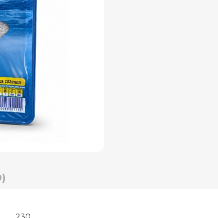
)
230