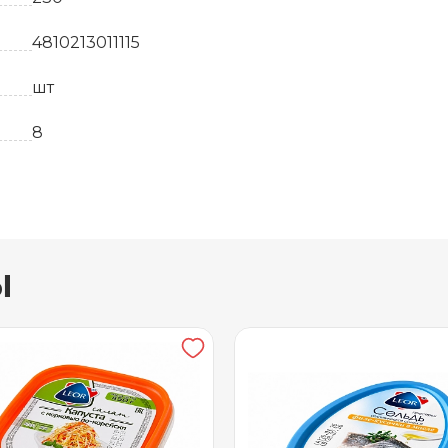
4810213011115
шт
8
90 суток
-2до+5
вывоз
ы
Тетра-пак