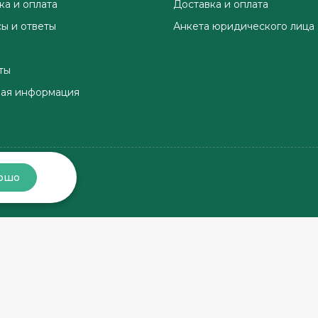
ка и оплата
Доставка и оплата
ы и ответы
Анкета юридического лица
ты
ая информация
ошо
Хорошо, соберём заказ
Хорошо, доставим заказ
в магазине
по этому адресу