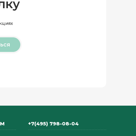
лку
акциях
ься
АМ
+7(495) 798-08-04