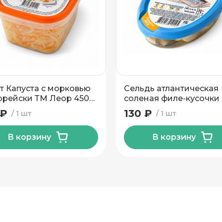
н
т Капуста с морковью
Сельдь атлантическая
орейски ТМ Леор 450
соленая филе-кусочки 
масле ТМ Леор 180 гр
 ₽
130 ₽
1 шт
1 шт
В корзину
В корзину