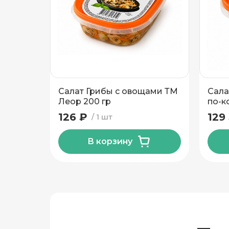
Этаж
Домофо
Есть лифт
Салат Грибы с овощами ТМ
Сала
Подтвердить адрес
Леор 200 гр
по-к
гр
126 ₽
129
1 шт
В корзину