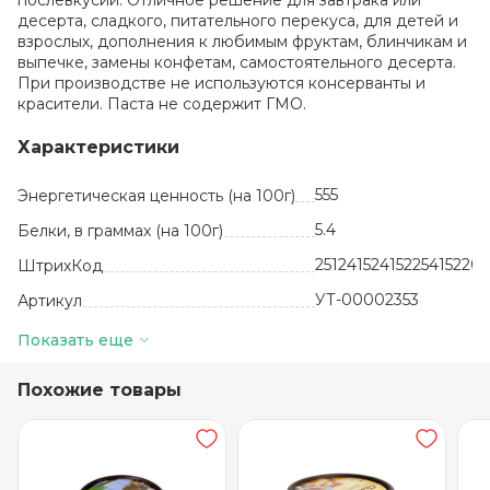
послевкусии. Отличное решение для завтрака или
десерта, сладкого, питательного перекуса, для детей и
взрослых, дополнения к любимым фруктам, блинчикам и
выпечке, замены конфетам, самостоятельного десерта.
При производстве не используются консерванты и
красители. Паста не содержит ГМО.
Характеристики
555
Энергетическая ценность (на 100г)
5.4
Белки, в граммах (на 100г)
251241524152254152201
ШтрихКод
УТ-00002353
Артикул
шт
Базовая единица
Показать еще
Казахстан
Производитель
Похожие товары
Шоколадная паста
Вид
270
Объем,в миллилитрах
36.3
Жиры, в граммах (на 100 г)