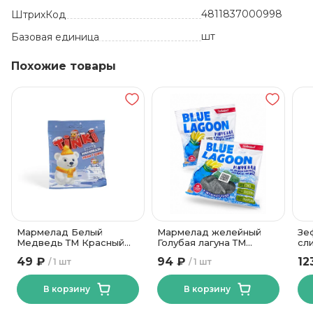
4811837000998
ШтрихКод
шт
Базовая единица
Похожие товары
Мармелад Белый
Мармелад желейный
Зе
Медведь ТМ Красный
Голубая лагуна ТМ
сли
Пищевик 75гр
Красный Мозырянин
Кр
49 ₽
94 ₽
12
1 шт
1 шт
200 гр
гр
В корзину
В корзину