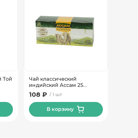
й Той
Чай классический
Чай че
индийский Ассам 25
Пиала 
пакетов
108 ₽
121 ₽
1 шт
В корзину