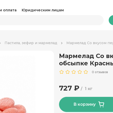
и оплата
Юридическим лицам
Бакалея
Пастила, зефир и мармелад
Мармелад Со вкусом пе
Мармелад Со вк
Какао и горячий шоколад
Ка
обсыпке Красны
Консервация
Ко
0 отзывов
Крупы, паста и макароны
Му
727 ₽
1 кг
Овощные консервы
Ра
Соль, сахар и специи
Соу
В корзину
Сухари и снеки
Ча