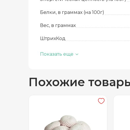
Белки, в граммах (на 100г)
Вес, в граммах
ШтрихКод
Базовая единица
Показать еще
Производитель
Похожие товар
Вид
Количество в упаковке
Срок годности
Температура хранения
Углеводы, в граммах (на 100г)