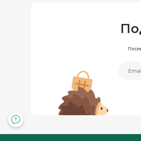
По
После