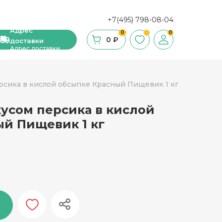
+7(495) 798-08-04
Адрес
0
0
0 ₽
доставки
Адрес доставки
рсика в кислой обсыпке Красный Пищевик 1 кг
усом персика в кислой
ши, сухие завтраки, мюсли
й Пищевик 1 кг
фе
ка и ингредиенты для выпечки
стительное масло
с и уксус
й