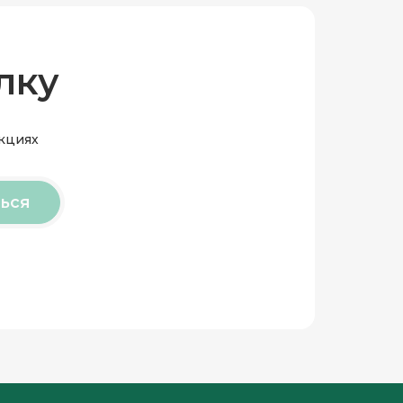
лку
акциях
ься