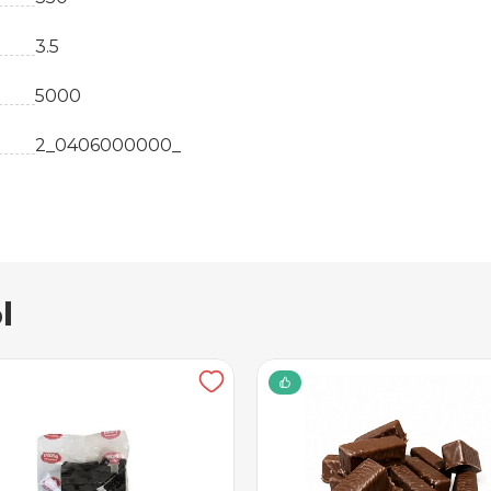
3.5
5000
2_0406000000_
кг
Белоруссия
ы
Мармелад
5000
8 месяцев
15 +- 5
81