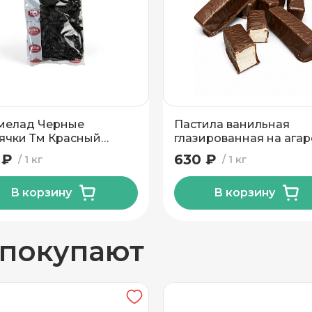
ОАО "Красный пищевик"
вывоз
мелад Черные
Пастила ванильная
ячки Тм Красный
глазированная на ага
вик 1 кг
Красный Мозырянин 1 
 ₽
630 ₽
1 кг
1 кг
В корзину
В корзину
н
 покупают