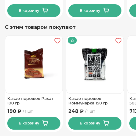
В корзину
В корзину
С этим товаром покупают
Какао порошок Рахат
Какао порошок
Ка
100 гр
Коммунарка 150 гр
50
190 ₽
248 ₽
71
1 шт
1 шт
В корзину
В корзину