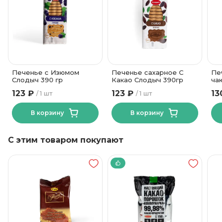
9 месяцев
Срок годности
от +15до +21
Температура хранения
64
Углеводы, в граммах (на 100г)
ОАО Кондитерская
фабрика "Слодыч"
Бренд
Печенье с Изюмом
Печенье сахарное С
Пе
Слодыч 390 гр
Какао Слодыч 390гр
ча
123 ₽
123 ₽
13
1 шт
1 шт
В корзину
В корзину
С этим товаром покупают