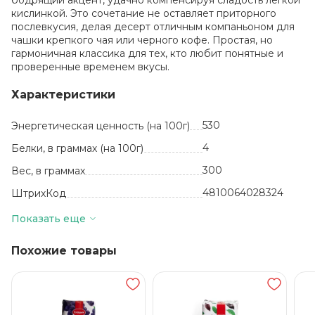
бодрящий акцент, удачно компенсируя сладость легкой
кислинкой. Это сочетание не оставляет приторного
послевкусия, делая десерт отличным компаньоном для
чашки крепкого чая или черного кофе. Простая, но
гармоничная классика для тех, кто любит понятные и
проверенные временем вкусы.
Характеристики
530
Энергетическая ценность (на 100г)
4
Белки, в граммах (на 100г)
300
Вес, в граммах
4810064028324
ШтрихКод
шт
Базовая единица
Показать еще
Белоруссия
Производитель
Похожие товары
Вафли
Вид
29
Жиры, в граммах (на 100 г)
5
Количество в упаковке