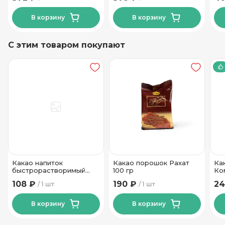
В корзину
В корзину
С этим товаром покупают
Какао напиток
Какао порошок Рахат
Ка
быстрорастворимый
100 гр
Ко
Хрумстик Лидкон 150 гр
108 ₽
190 ₽
24
1 шт
1 шт
В корзину
В корзину