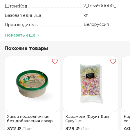
2_0154500000_
ШтрихКод
кг
Базовая единица
Белоруссия
Производитель
Конфеты
Вид
Показать еще
3000
Количество в упаковке
Похожие товары
12 месяцев
Срок годности
18+-3
Температура хранения
ТМ Коммунарка
Бренд
Халва подсолнечная
Карамель Фруит Баян
Ка
без добавления сахара
Сулу 1 кг
со
Красный пищевик 350 гр
1 кг
372 ₽
379 ₽
40
1 шт
1 кг