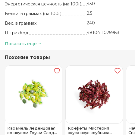
430
Энергетическая ценность (на 100г)
2.5
Белки, в граммах (на 100г)
240
Вес, в граммах
4810411025983
ШтрихКод
УТ-00002809
Артикул
Показать еще
шт
Базовая единица
Похожие товары
Белоруссия
Производитель
Шоколад
Вид
19
Жиры, в граммах (на 100 г)
14
Количество в упаковке
6 месяцев
Срок годности
от +15до +21
Температура хранения
61
Углеводы, в граммах (на 100г)
ОАО "Красный
Карамель леденцовая
Конфеты Мистерия
На
пищевик"
Бренд
со вкусом Груши Слодыч
вкуса вкус клубника
Спа