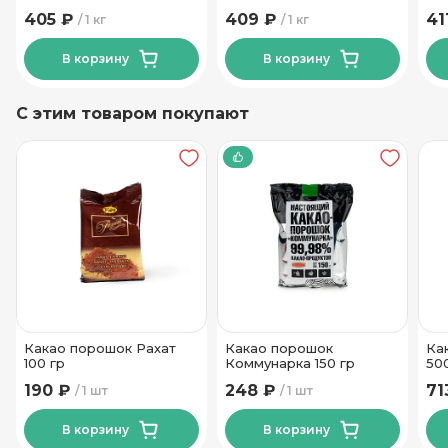
1 кг
Коммунарка 1 кг
405 ₽
409 ₽
41
1 кг
1 кг
В корзину
В корзину
С этим товаром покупают
Какао порошок Рахат
Какао порошок
Ка
100 гр
Коммунарка 150 гр
50
190 ₽
248 ₽
71
1 шт
1 шт
В корзину
В корзину