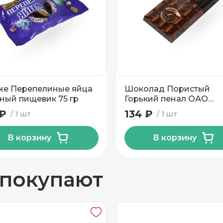
ТМ Коммунарка
вывоз
е Перепелиные яйца
Шоколад Пористый
ный пищевик 75 гр
Горький пенал ОАО
Спартак 70 гр
 ₽
134 ₽
1 шт
1 шт
В корзину
В корзину
н
 покупают