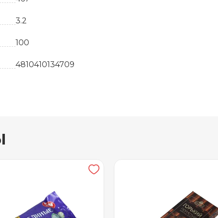
3.2
100
4810410134709
шт
Белоруссия
ы
Шоколад
25.8
17
от 0 до +25
55.4