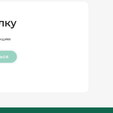
лку
акциях
ься