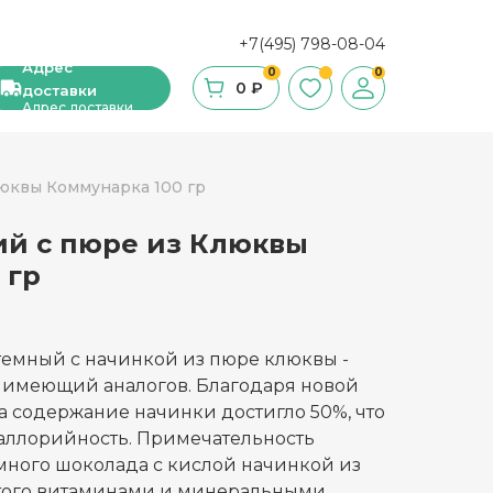
+7(495) 798-08-04
Адрес
0
0
0 ₽
доставки
Адрес доставки
юквы Коммунарка 100 гр
ий с пюре из Клюквы
ши, сухие завтраки, мюсли
 гр
фе
ка и ингредиенты для выпечки
емный с начинкой из пюре клюквы -
 имеющий аналогов. Благодаря новой
стительное масло
а содержание начинки достигло 50%, что
каллорийность. Примечательность
с и уксус
емного шоколада с кислой начинкой из
й
атого витаминами и минеральными