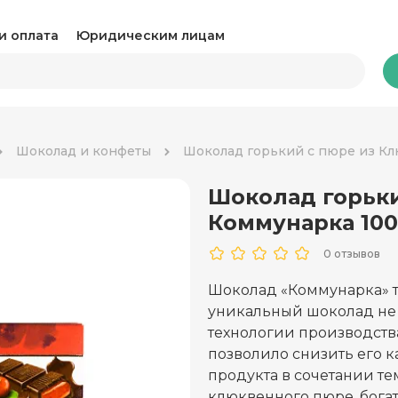
и оплата
Юридическим лицам
Бакалея
Шоколад и конфеты
Шоколад горький с пюре из Кл
Шоколад горьк
Какао и горячий шоколад
Ка
Коммунарка 100
Консервация
Ко
0 отзывов
Крупы, паста и макароны
Му
Шоколад «Коммунарка» т
уникальный шоколад не
Овощные консервы
Ра
технологии производств
Соль, сахар и специи
позволило снизить его 
Соу
продукта в сочетании т
Сухари и снеки
Ча
клюквенного пюре, бог