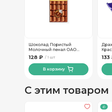
Добавить новый адрес
Бренд
Доставка
Само
Шоколад Пористый
Драж
Частный дом
Молочный пенал ОАО
Крас
Спартак 70 гр
128 ₽
133
1 шт
Кв./Офис
*
Подъезд
В корзину
Этаж
Домофо
С этим товаром
Есть лифт