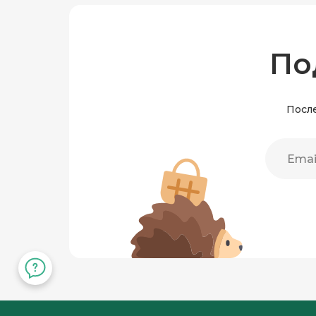
По
После