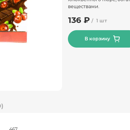
веществами.
136 ₽
1 шт
В корзину
)
467