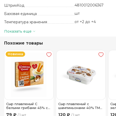
4810012006367
ШтрихКод
шт
Базовая единица
от +2 до +4
Температура хранения
55
Жирность, %
Показать еще
Похожие товары
Новинка
Сыр плавленый С
Сыр плавленый с
Сы
белыми грибами 45% с
шампиньонами 40% ТМ
зе
хлебными палочками ТМ
Рогачев 170 гр
Рог
79 ₽
120 ₽
12
1 шт
1 шт
Рогачев 35 гр