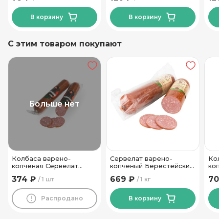
В корзину
В корзину
С этим товаром покупают
Больше нет
Колбаса варено-
Сервелат варено-
Ко
копченая Сервелат
копченый Берестейский
ко
Венецианский высший
Инко-фуд
Вк
374 ₽
669 ₽
70
1 шт
1 кг
сорт Пинский МК 400 гр
Ин
Распродано
В корзину